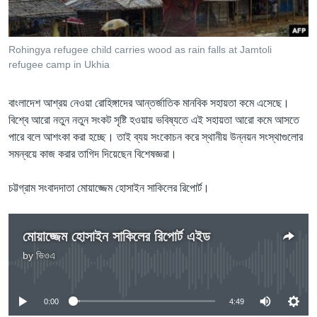
Learning English
Rohingya refugee child carries wood as rain falls at Jamtoli
FOLLOW US
refugee camp in Ukhia
বাংলাদেশ আশ্রয় নেওয়া রোহিঙ্গাদের আন্তর্জাতিক মানবিক সহায়তা কমে এসেছে।
বিশ্বে আরো নতুন নতুন সংকট সৃষ্টি হওয়ায় ভবিষ্যতে এই সহায়তা আরো কমে আসতে
অন্য ভাষায় ওয়েব সাইট
পারে বলে আশংকা করা হচ্ছে। তাই ব্যয় সংকোচন করে স্থানীয় উন্নয়ন সংস্থাগুলোর
সমন্বয়ে কাজ করার তাগিদ দিয়েছেন বিশেষজ্ঞরা।
চট্টগ্রাম সংবাদদাতা মোয়াজ্জেম হোসাইন সাকিলের রিপোর্ট।
মোয়াজ্জেম হোসাইন সাকিলের রিপোর্ট এইড
by
ভিওএ
No media source currently available
0:00
4:49