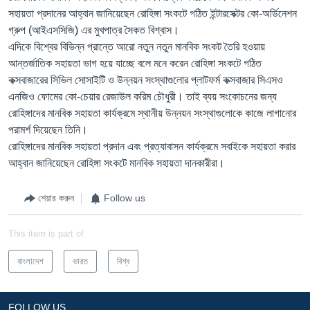
সহায়তা প্রদানের আহ্বান জানিয়েছেন রোহিঙ্গা সংকটে গঠিত ইন্টারসেক্টর কো-অর্ডিনেশন
গ্রুপ (আইএসসিজি) এর মুখপাত্র সৈকত বিশ্বাস।
এদিকে বিশ্বের বিভিন্ন প্রান্তে আরো নতুন নতুন মানবিক সংকট তৈরি হওয়ায়
আন্তর্জাতিক সহায়তা ভাগ হয়ে যাচ্ছে বলে মনে করেন রোহিঙ্গা সংকটে গঠিত
কক্সবাজারের সিভিল সোসাইটি ও উন্নয়ন সংস্থাগুলোর প্লাটফর্ম কক্সবাজার সিএসও
এনজিও ফোমের কো-চেয়ার রেজাউল করিম চৌধুরী। তাই ব্যয় সংকোচনের জন্য
রোহিঙ্গাদের মানবিক সহায়তা কার্যক্রমে স্থানীয় উন্নয়ন সংস্থাগুলোকে কাজে লাগানোর
পরামর্শ দিয়েছেন তিনি।
রোহিঙ্গাদের মানবিক সহায়তা প্রদান এবং প্রত্যাবাসন কার্যক্রমে সবাইকে সহায়তা করার
আহ্বান জানিয়েছেন রোহিঙ্গা সংকটে মানবিক সহায়তা দানকারীরা।
শেয়ার করুন
Follow us
This item is part of
বাংলাদেশ
ভারত
বিশ্ব
FOLLOW US