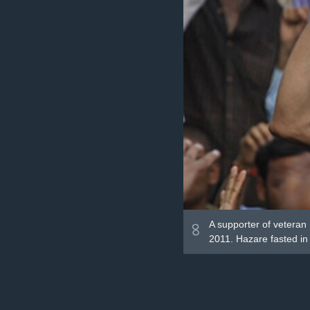
৪
A supporter of veteran 
2011. Hazare fasted in 