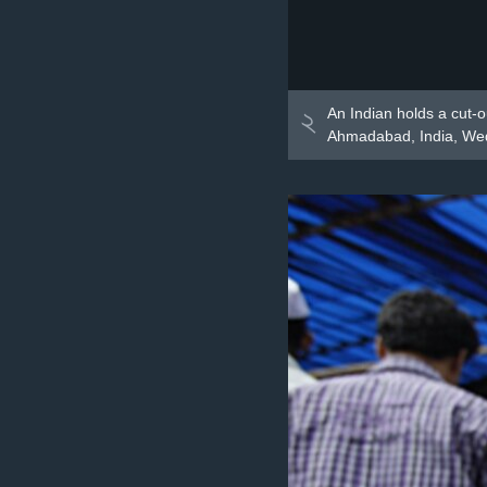
২
An Indian holds a cut-o
Ahmadabad, India, Wed