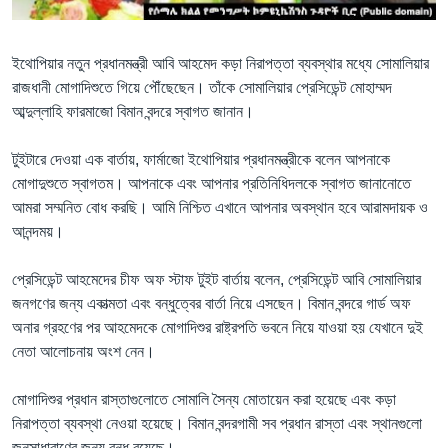
Learning English
ইথোপিয়ার নতুন প্রধানমন্ত্রী আবি আহমেদ কড়া নিরাপত্তা ব্যবস্থার মধ্যে সোমালিয়ার
রাজধানী মোগাদিশুতে গিয়ে পৌঁছেছেন। তাঁকে সোমালিয়ার প্রেসিডেন্ট মোহাম্মদ
FOLLOW US
আব্দুল্লাহি ফারমাজো বিমান বন্দরে স্বাগত জানান।
টুইটারে দেওয়া এক বার্তায়, ফার্মাজো ইথোপিয়ার প্রধানমন্ত্রীকে বলেন আপনাকে
অন্য ভাষায় ওয়েব সাইট
মোগাদুশুতে স্বাগতম। আপনাকে এবং আপনার প্রতিনিধিদলকে স্বাগত জানানোতে
আমরা সম্মনিত বোধ করছি। আমি নিশ্চিত এখানে আপনার অবস্থান হবে আরামদায়ক ও
আনন্দময়।
প্রেসিডেন্ট আহমেদের চীফ অফ স্টাফ টুইট বার্তায় বলেন, প্রেসিডেন্ট আবি সোমালিয়ার
জনগণের জন্য একাত্মতা এবং বন্ধুত্বের বার্তা নিয়ে এসছেন। বিমান বন্দরে গার্ড অফ
অনার গ্রহণের পর আহমেদকে মোগাদিশুর রাষ্ট্রপতি ভবনে নিয়ে যাওয়া হয় যেখানে দুই
নেতা আলোচনায় অংশ নেন।
মোগাদিশুর প্রধান রাস্তাগুলোতে সোমালি সৈন্য মোতায়েন করা হয়েছে এবং কড়া
নিরাপত্তা ব্যবস্থা নেওয়া হয়েছে। বিমান বন্দরগামী সব প্রধান রাস্তা এবং স্থানগুলো
জনসাধারাণের জন্য বন্ধ রয়েছে।