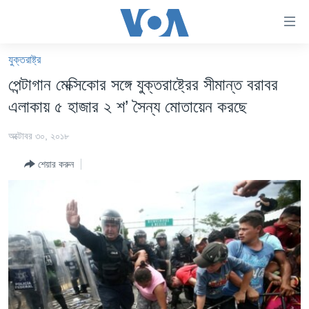
অ্যাকসেসিবিলিটি
লিংক
প্রধান
যুক্তরাষ্ট্র
কনটেন্টে
খবর
পেন্টাগান মেক্সিকোর সঙ্গে যুক্তরাষ্ট্রের সীমান্ত বরাবর
যান।
বাংলাদেশ
প্রধান
এলাকায় ৫ হাজার ২ শ’ সৈন্য মোতায়েন করছে
ন্যাভিগেশনে
যুক্তরাষ্ট্র
যান
অক্টোবর ৩০, ২০১৮
যুক্তরাষ্ট্রের নির্বাচন ২০২৪
অনুসন্ধানে
শেয়ার করুন
যান
বিশ্ব
ভারত
দক্ষিণ-এশিয়া
সম্পাদকীয়
টেলিভিশন
ভিডিও