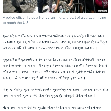
Learning English
A police officer helps a Honduran migrant, part of a caravan trying
FOLLOW US
to reach the U.S
যুক্তরাষ্ট্রের প্রতিরক্ষামন্ত্রনালয় পেন্টাগান মেক্সিকোর সঙ্গে যুক্তরাষ্ট্রের সীমান্ত বরাবর
এলাকায় ৫ হাজার ২ শ’ সৈন্য মোতায়েন করছে, যাতে হন্ডুরাস থেকে যুক্তরাষ্ট্র অভিমুখে
অন্য ভাষায় ওয়েব সাইট
আসছে যে অভিবাসি কাফেলা তাকে রূখতে সীমান্ত রক্ষিদের সাহায্য করা যায় ।
যুক্তরাষ্ট্রের উত্তরাঞ্চলীয় কমান্ডের সেনাধিনায়ক জেনারেল টেরেন্স ও’শগনেসী সোমবার
সাংবাদিক সকাশে ব’লেছেন – সীমান্তের নিরাপত্তা আমাদের জাতীয় নিরাপত্তা বিবেচনা
ক’রতে হবে । বলেন – আগে থেকেই ওখানে ২ হাজার ১ শ’ ন্যাশনাল গার্ড মোতায়েন
রয়েছে – ঐ সঙ্গে এখন বাড়তি এই ৫ হাজার ২ শ’ সৈন্য যুক্ত হবে ।
শুল্ক ও সীমান্ত সূরক্ষা কমিশনার কেভীন ম্যাকালীন্যান বলেছেন – মেক্সিকো থেকে সাড়ে
তিন হাজার নারী পুরুষ ও শিশু ধীরে ধীরে যুক্তরাষ্ট্র অভিমুখে এগিয়ে আসছে ।
প্রায় তিন হাজার অভিবাসির দ্বিতীয় আরেকটি কাফেলা রবিবার গুয়াতেমালা-মেক্সিকো