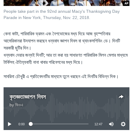
Learning English
People take part in the 92nd annual Macy's Thanksgiving Day
Parade in New York, Thursday, Nov. 22, 2018.
FOLLOW US
কেনা কাটা, পারিবারিক ভ্রমন এবং নৈশভোজের মধ্য দিয়ে আজ বৃহস্পতিবার
আমেরিকানরা উদযাপন করছেন ধন্যবাদ জ্ঞাপন দিবস বা থ্যাংকসগিভিং ডে। দিনটি
সরকারী ছুটির দিন।
অন্য ভাষায় ওয়েব সাইট
ধন্যবাদ দেয়ার জন্যই দিনটি; আর তা করা হয় সাধারণত পারিবারিক মিলন মেলার মাধ্যমে
টার্কিসহ ঐতিহ্যবাহী নানা খাবার পরিবেশনের মধ্য দিয়ে।
সাবরিনা চৌধুরী এ প্রতিবেদনটির মাধ্যমে তুলে ধরছেন এই দিনটির বিভিন্ন দিক।
কৃতজ্ঞতাজ্ঞাপন দিবস
by
ভিওএ
No media source currently available
0:00
12:47