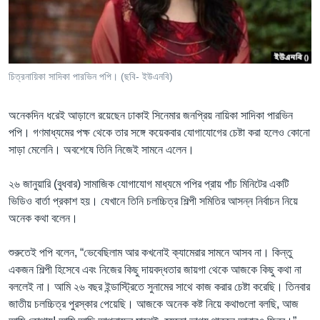
Learning English
FOLLOW US
চিত্রনায়িকা সাদিকা পারভিন পপি। (ছবি- ইউএনবি)
অনেকদিন ধরেই আড়ালে রয়েছেন ঢাকাই সিনেমার জনপ্রিয় নায়িকা সাদিকা পারভিন
অন্য ভাষায় ওয়েব সাইট
পপি। গণমাধ্যমের পক্ষ থেকে তার সঙ্গে কয়েকবার যোগাযোগের চেষ্টা করা হলেও কোনো
সাড়া মেলেনি। অবশেষে তিনি নিজেই সামনে এলেন।
২৬ জানুয়ারি (বুধবার) সামাজিক যোগাযোগ মাধ্যমে পপির প্রায় পাঁচ মিনিটের একটি
ভিডিও বার্তা প্রকাশ হয়। যেখানে তিনি চলচ্চিত্র শিল্পী সমিতির আসন্ন নির্বাচন নিয়ে
অনেক কথা বলেন।
শুরুতেই পপি বলেন, “ভেবেছিলাম আর কখনোই ক্যামেরার সামনে আসব না। কিন্তু
একজন শিল্পী হিসেবে এবং নিজের কিছু দায়বদ্ধতার জায়গা থেকে আজকে কিছু কথা না
বললেই না। আমি ২৬ বছর ইন্ডাস্ট্রিতে সুনামের সাথে কাজ করার চেষ্টা করেছি। তিনবার
জাতীয় চলচ্চিত্র পুরস্কার পেয়েছি। আজকে অনেক কষ্ট নিয়ে কথাগুলো বলছি, আজ