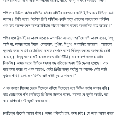
আমি কোথায়! আমি আছি আপনাদের মাঝেই, হয়তো ভাগ্য থাকলে আবারও ফিরব।”
পপি তার ভিডিও বার্তায় সমিতির বর্তমান কমিটির একজনের প্রতি ইঙ্গিত করে বিভিন্ন কথা
জানান। তিনি বলেন, “বর্তমান শিল্পী সমিতির একটি মাত্র লোকের কারণে তার পলিটিক্স
এবং তার অনেক রকম অসহযোগিতার কারণে আমাকে বারবার অপমানিত হতে হয়েছে।”
পপির সঙ্গে ইন্ডাস্ট্রির আরও অনেকে অপমানিত হয়েছেন জানিয়ে পপি আরও বলেন, “শুধু
আমি না, আমার মতো রিয়াজ, ফেরদৌস, পূর্ণিমা, নিপুণও অপমানিত হয়েছেন। আমাদের
ব্যবহার করে যে এই চেয়ারটিতে বসেছে সেখানে বসেই বিভিন্ন রকমের অপকর্মের চেষ্টা
করেছে। কিন্তু আমরা গুটি কয়েক তাতে সাঁয় দিইনি। যার কারণে আজকে আমি
ভিকটিম। আমার মতো শিল্পীকে সদস্য পদ বাতিলের জন্য চিঠি দেওয়া হয়েছে। এত
বছর কাজ করার পর এমন আচরণ, একটা শিল্পীর জন্য কতটুকু অপমানের- সেটা আমি
বুঝতে পারি। ১৮৪ জন শিল্পীও এই কষ্টটা বুঝতে পারবে।”
এ সব কারণে সিনেমা থেকে নিজেকে গুটিয়ে নিয়েছেন বলে ভিডিও বর্তায় জানান পপি।
হাত জোর করে পপি চলচ্চিত্র শিল্পীদের উদ্দেশে বলেন, “আমরা যে ভুলটা করেছি, দয়া
করে আপনারা সেই ভুলটা করবেন না।
চলচ্চিত্র বাঁচলেই আমরা বাঁচব। আমরা পরিবর্তন চাই, কাজ চাই। সে জন্য আমার কাছে