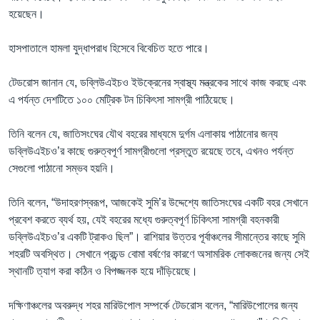
হয়েছেন।
হাসপাতালে হামলা যুদ্ধাপরাধ হিসেবে বিবেচিত হতে পারে।
টেডরোস জানান যে, ডব্লিউএইচও ইউক্রেনের স্বাস্থ্য মন্ত্রকের সাথে কাজ করছে এবং
এ পর্যন্ত দেশটিতে ১০০ মেট্রিক টন চিকিৎসা সামগ্রী পাঠিয়েছে।
তিনি বলেন যে, জাতিসংঘের যৌথ বহরের মাধ্যমে দুর্গম এলাকায় পাঠানোর জন্য
ডব্লিউএইচও’র কাছে গুরুত্বপূর্ণ সামগ্রীগুলো প্রস্তুত রয়েছে তবে, এখনও পর্যন্ত
সেগুলো পাঠানো সম্ভব হয়নি।
তিনি বলেন, “উদাহরণস্বরূপ, আজকেই সুমি’র উদ্দেশ্যে জাতিসংঘের একটি বহর সেখানে
প্রবেশ করতে ব্যর্থ হয়, যেই বহরের মধ্যে গুরুত্বপূর্ণ চিকিৎসা সামগ্রী বহনকারী
ডব্লিউএইচও’র একটি ট্রাকও ছিল”। রাশিয়ার উত্তর পূর্বাঞ্চলের সীমান্তের কাছে সুমি
শহরটি অবস্থিত। সেখানে প্রচন্ড বোমা বর্ষণের কারণে অসামরিক লোকজনের জন্য সেই
স্থানটি ত্যাগ করা কঠিন ও বিপজ্জনক হয়ে দাঁড়িয়েছে।
দক্ষিণাঞ্চলের অবরুদ্ধ শহর মারিউপোল সম্পর্কে টেডরোস বলেন, “মারিউপোলের জন্য