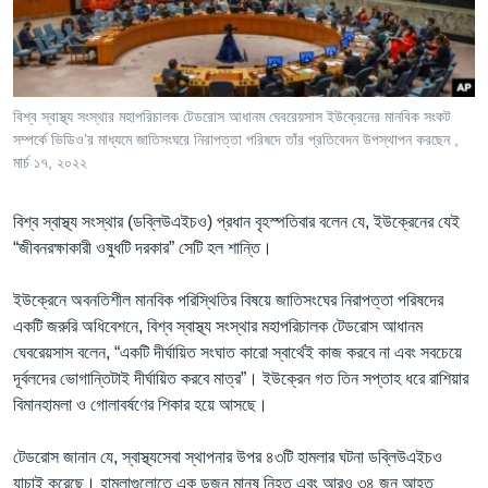
Learning English
FOLLOW US
বিশ্ব স্বাস্থ্য সংস্থার মহাপরিচালক টেডরোস আধানম ঘেবরেয়সাস ইউক্রেনের মানবিক সংকট
সম্পর্কে ভিডিও’র মাধ্যমে জাতিসংঘরে নিরাপত্তা পরিষদে তাঁর প্রতিবেদন উপস্থাপন করছেন ,
মার্চ ১৭, ২০২২
অন্য ভাষায় ওয়েব সাইট
বিশ্ব স্বাস্থ্য সংস্থার (ডব্লিউএইচও) প্রধান বৃহস্পতিবার বলেন যে, ইউক্রেনের যেই
“জীবনরক্ষাকারী ওষুধটি দরকার” সেটি হল শান্তি।
ইউক্রেনে অবনতিশীল মানবিক পরিস্থিতির বিষয়ে জাতিসংঘের নিরাপত্তা পরিষদের
একটি জরুরি অধিবেশনে, বিশ্ব স্বাস্থ্য সংস্থার মহাপরিচালক টেডরোস আধানম
ঘেবরেয়সাস বলেন, “একটি দীর্ঘায়িত সংঘাত কারো স্বার্থেই কাজ করবে না এবং সবচেয়ে
দূর্বলদের ভোগান্তিটাই দীর্ঘায়িত করবে মাত্র”। ইউক্রেন গত তিন সপ্তাহ ধরে রাশিয়ার
বিমানহামলা ও গোলাবর্ষণের শিকার হয়ে আসছে।
টেডরোস জানান যে, স্বাস্থ্যসেবা স্থাপনার উপর ৪৩টি হামলার ঘটনা ডব্লিউএইচও
যাচাই করেছে। হামলাগুলোতে এক ডজন মানুষ নিহত এবং আরও ৩৪ জন আহত