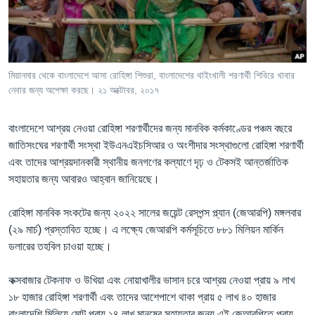
Learning English
FOLLOW US
মিয়ানমার থেকে বাংলাদেশে আসা রোহিঙ্গা শিশুরা, বাংলাদেশের থাইংখালী শরণার্থী শিবিরে খাবার
নেবার জন্য অপেক্ষা করছে। ২১ অক্টোবর, ২০১৭
অন্য ভাষায় ওয়েব সাইট
বাংলাদেশে আশ্রয় নেওয়া রোহিঙ্গা শরণার্থীদের জন্য মানবিক কর্মকাণ্ডের পঞ্চম বছরে
জাতিসংঘের শরণার্থী সংস্থা ইউএনএইচসিআর ও অংশীদার সংস্থাগুলো রোহিঙ্গা শরণার্থী
এবং তাদের আশ্রয়দানকারী স্থানীয় জনগণের কল্যাণে দৃঢ় ও টেকসই আন্তর্জাতিক
সহায়তার জন্য আবারও আহ্বান জানিয়েছে।
রোহিঙ্গা মানবিক সংকটের জন্য ২০২২ সালের জয়েন্ট রেসপন্স প্ল্যান (জেআরপি) মঙ্গলবার
(২৯ মার্চ) প্রস্তাবিত হচ্ছে। এ লক্ষ্যে জেআরপি কর্মসূচিতে ৮৮১ মিলিয়ন মার্কিন
ডলারের তহবিল চাওয়া হচ্ছে।
কক্সবাজার টেকনাফ ও উখিয়া এবং নোয়াখালীর ভাসান চরে আশ্রয় নেওয়া প্রায় ৯ লাখ
১৮ হাজার রোহিঙ্গা শরণার্থী এবং তাদের আশেপাশে থাকা প্রায় ৫ লাখ ৪০ হাজার
বাংলাদেশি মিলিয়ে মোট প্রায় ১৪ লাখ মানুষের সহায়তার জন্য এই জেআরপিতে প্রায়