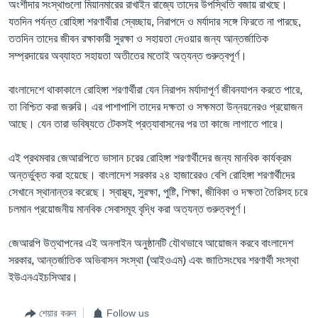
অংশীদার সংস্থাগুলো মিয়ানমারের রাখাইন রাজ্যে তাদের উপস্থিতি বজায় রাখছে।
যতদিন পর্যন্ত রোহিঙ্গা শরণার্থীরা স্বেচ্ছায়, নিরাপদে ও মর্যাদার সঙ্গে ফিরতে না পারছে,
ততদিন তাদের জীবন রক্ষাকারী সুরক্ষা ও সহায়তা দেওয়ার জন্য আন্তর্জাতিক
সম্প্রদায়ের অব্যাহত সহায়তা অতীতের মতোই অত্যন্ত গুরুত্বপূর্ণ।
বাংলাদেশে থাকাকালে রোহিঙ্গা শরণার্থীরা যেন নিরাপদ মর্যাদাপূর্ণ জীবনযাপন করতে পারে,
তা নিশ্চিত করা জরুরি। এর পাশাপাশি তাদের দক্ষতা ও সক্ষমতা উন্নয়নেরও প্রয়োজন
আছে। যেন তারা ভবিষ্যতে টেকসই প্রত্যাবাসনের পর তা কাজে লাগাতে পারে।
এই প্রথমবার জেআরপিতে ভাসান চরের রোহিঙ্গা শরণার্থীদের জন্য মানবিক কার্যক্রম
অন্তর্ভুক্ত করা হয়েছে। বাংলাদেশ সরকার ২৪ হাজারেরও বেশি রোহিঙ্গা শরণার্থীদের
সেখানে স্থানান্তর করেছে। স্বাস্থ্য, সুরক্ষা, পুষ্টি, শিক্ষা, জীবিকা ও দক্ষতা তৈরিসহ চরে
চলমান প্রয়োজনীয় মানবিক সেবাসমূহ বৃদ্ধি করা অত্যন্ত গুরুত্বপূর্ণ।
জেআরপি উত্থাপনের এই অনলাইন অনুষ্ঠানটি যৌথভাবে আয়োজন করবে বাংলাদেশ
সরকার, আন্তর্জাতিক অভিবাসন সংস্থা (আইওএম) এবং জাতিসংঘের শরণার্থী সংস্থা
ইউএনএইচসিআর।
শেয়ার করুন
Follow us