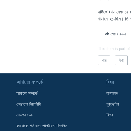
নাইজেরিয়ান রেলওয়ে ক
থামানো হয়েছিল। তিন
শেয়ার করুন
This item is part of
খবর
বিশ্ব
আমাদের সম্পর্কে
বিষয়
আমাদের সম্পর্কে
বাংলাদেশ
ফোরামের নিয়মবিধি
যুক্তরাষ্ট্র
সেকশন ৫০৮
বিশ্ব
Learning English
ব্যবহারের শর্ত এবং গোপনীয়তা বিজ্ঞপ্তি
FOLLOW US