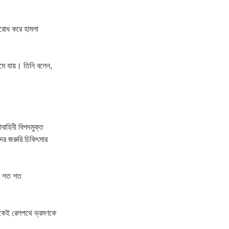
বরোধ করে হামলা
েমে যায়। তিনি বলেন,
বাহিনী বিপদমুক্ত
ের জরুরি চিকিৎসার
নে শত শত
েকেই রেলপথে ভ্রমণকে