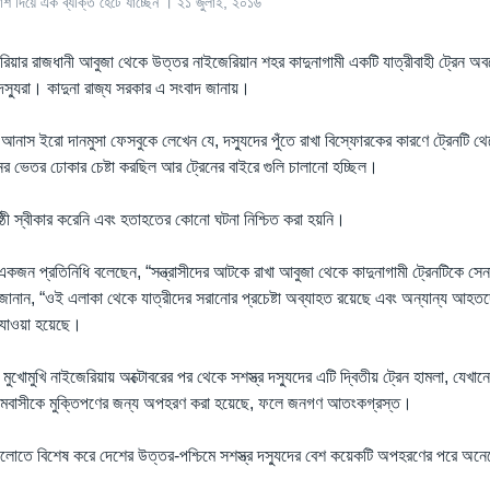
শ দিয়ে এক ব্যক্তি হেঁটে যাচ্ছেন । ২১ জুলাই, ২০১৬
েরিয়ার রাজধানী আবুজা থেকে উত্তর নাইজেরিয়ান শহর কাদুনাগামী একটি যাত্রীবাহী ট্রেন অ
দস্যুরা। কাদুনা রাজ্য সরকার এ সংবাদ জানায়।
 আনাস ইরো দানমুসা ফেসবুকে লেখেন যে, দস্যুদের পুঁতে রাখা বিস্ফোরকের কারণে ট্রেনটি থ
নের ভেতর ঢোকার চেষ্টা করছিল আর ট্রেনের বাইরে গুলি চালানো হচ্ছিল।
ঠী স্বীকার করেনি এবং হতাহতের কোনো ঘটনা নিশ্চিত করা হয়নি।
 একজন প্রতিনিধি বলেছেন, “সন্ত্রাসীদের আটকে রাখা আবুজা থেকে কাদুনাগামী ট্রেনটিকে সেনা
নান, “ওই এলাকা থেকে যাত্রীদের সরানোর প্রচেষ্টা অব্যাহত রয়েছে এবং অন্যান্য আহতদ
 যাওয়া হয়েছে।
মুখোমুখি নাইজেরিয়ায় অক্টোবরের পর থেকে সশস্ত্র দস্যুদের এটি দ্বিতীয় ট্রেন হামলা, যেখা
ং গ্রামবাসীকে মুক্তিপণের জন্য অপহরণ করা হয়েছে, ফলে জনগণ আতংকগ্রস্ত।
লোতে বিশেষ করে দেশের উত্তর-পশ্চিমে সশস্ত্র দস্যুদের বেশ কয়েকটি অপহরণের পরে অন