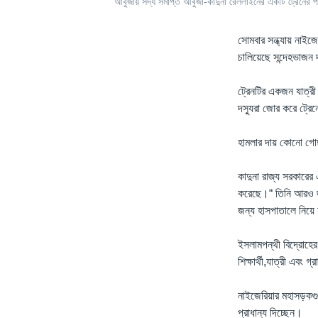
আবুজায় সদ্য সমাপ্ত আবুজা-কাদুনা রেললাইনের একটি ট্রেনের পা
সোমবার সন্ধ্যায় নাইজ
চালিয়েছে সন্দেহভাজন 
ট্রেনটির একজন যাত্রী
দস্যুরা জোর করে ট্রে
হামলার দায় কোনো গোষ্
কাদুনা রাজ্য সরকারের
করেছে।“ তিনি আরও জা
জন্য হাসপাতালে নিয়ে
ইসলামপন্থী বিদ্রোহের 
শিক্ষার্থী,যাত্রী এব
নাইজেরিয়ার মহাসড়কগু
প্রাধান্য দিচ্ছেন।