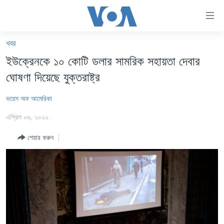
অ্যাকসেসিবিলিটি
লিংক
প্রধান
খবর
কনটেন্টে
খবর
ইউক্রেনকে ১০ কোটি ডলার সামরিক সহায়তা দেবার
যান।
বাংলাদেশ
প্রধান
ঘোষণা দিয়েছে যুক্তরাষ্ট্র
ন্যাভিগেশনে
যুক্তরাষ্ট্র
যান
ভয়েস অফ আমেরিকা
যুক্তরাষ্ট্রের নির্বাচন ২০২৪
অনুসন্ধানে
এপ্রিল ০৬, ২০২২
যান
বিশ্ব
শেয়ার করুন
ভারত
দক্ষিণ-এশিয়া
সম্পাদকীয়
টেলিভিশন
ভিডিও