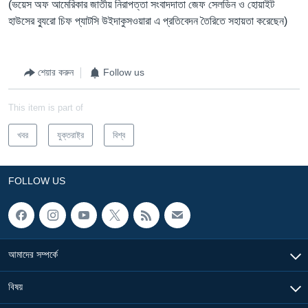
(ভয়েস অফ আমেরিকার জাতীয় নিরাপত্তা সংবাদদাতা জেফ সেলডিন ও হোয়াইট
হাউসের ব্যুরো চিফ প্যাটসি উইদাকুসওয়ারা এ প্রতিবেদন তৈরিতে সহায়তা করেছেন)
শেয়ার করুন
Follow us
This item is part of
খবর
যুক্তরাষ্ট্র
বিশ্ব
FOLLOW US
আমাদের সম্পর্কে
বিষয়