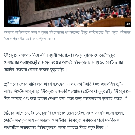
Learning English
FOLLOW US
মঙ্গলবার জাতিসংঘের সদর সপ্তরে ইউক্রেনের ধ্বংসযজ্ঞের চিত্র জাতিসংঘের নিরাপত্তা পরিষদের
বৈঠকে প্রদর্শিত হয়। ৫ এপ্রিল,২০২২।
অন্য ভাষায় ওয়েব সাইট
ইউক্রেনের সংঘাত নিয়ে ২দিন ব্যাপী আলোচনার জন্য ব্রাসেলসে নেটোভুক্ত
দেশগুলোর পররাষ্ট্রমন্ত্রীরা জড়ো হওয়ার পরপরই ইউক্রেনের জন্য ১০ কোটি ডলার
সামরিক সহায়তা ঘোষণা করেছে যুক্তরাষ্ট্র।
পেন্টাগনের প্রেস সচিব জন কারবি বলেছেন, এ সহায়তা “অতিরিক্ত জ্যাভলিন এন্টি-
আর্মার সিস্টেম সংক্রান্ত ইউক্রেনের জরুরি প্রয়োজন মেটাবে যা যুক্তরাষ্ট্র ইউক্রেনকে
দিয়ে আসছে এবং তারা তাদের দেশকে রক্ষা করার জন্য কার্যকরভাবে ব্যবহার করছে।“
বৈঠকের আগে নেটোর সেক্রেটারি জেনারেল জেন্স স্টোলটেনবার্গ সাংবাদিকদের বলেন,
জোটের সদস্যরা সামরিক সরঞ্জাম ও সাইবার নিরাপত্তা সহায়তার সাথে মানবিক ও
অর্থনৈতিক সহায়তাসহ “ইউক্রেনকে আরো সহায়তা দিতে বদ্ধপরিকর।“