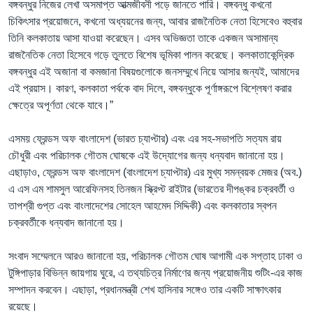
বঙ্গবন্ধুর নিজের লেখা অসমাপ্ত আত্মজীবনী পড়ে জানতে পারি। বঙ্গবন্ধু কখনো
চিকিৎসার প্রয়োজনে, কখনো অধ্যয়নের জন্য, আবার রাজনৈতিক নেতা হিসেবেও বহুবার
তিনি কলকাতায় আসা যাওয়া করেছেন। এসব অভিজ্ঞতা তাকে একজন অসামান্য
রাজনৈতিক নেতা হিসেবে গড়ে তুলতে বিশেষ ভূমিকা পালন করেছে। কলকাতাকেন্দ্রিক
বঙ্গবন্ধুর এই অজানা বা কমজানা বিষয়গুলোকে জনসম্মুখে নিয়ে আসার জন্যই, আমাদের
এই প্রয়াস। কারণ, কলকাতা পর্বকে বাদ দিলে, বঙ্গবন্ধুকে পূর্ণাঙ্গরূপে বিশ্লেষণ করার
ক্ষেত্রে অপূর্ণতা থেকে যাবে।”
এসময় ফ্রেন্ডস অফ বাংলাদেশ (ভারত চ্যাপ্টার) এবং এর সহ-সভাপতি সত্যম রায়
চৌধুরী এবং পরিচালক গৌতম ঘোষকে এই উদ্যোগের জন্য ধন্যবাদ জানানো হয়।
এছাড়াও, ফ্রেন্ডস অফ বাংলাদেশ (বাংলাদেশ চ্যাপ্টার) এর মুখ্য সমন্বয়ক মেজর (অব.)
এ এস এম শামসুল আরেফিনসহ তিনজন স্ক্রিপ্ট রাইটার (ভারতের দীপঙ্কর চক্রবর্তী ও
তাপশ্রী গুপ্ত এবং বাংলাদেশের সোহেল আহমেদ সিদ্দিকী) এবং কলকাতার স্বপন
চক্রবর্তীকে ধন্যবাদ জানানো হয়।
সংবাদ সম্মেলনে আরও জানানো হয়, পরিচালক গৌতম ঘোষ আগামী এক সপ্তাহ ঢাকা ও
টুঙ্গিপাড়ার বিভিন্ন জায়গায় ঘুরে, এ তথ্যচিত্র নির্মাণের জন্য প্রয়োজনীয় শুটিং-এর কাজ
সম্পাদন করবেন। এছাড়া, প্রধানমন্ত্রী শেখ হাসিনার সঙ্গেও তার একটি সাক্ষাৎকার
রয়েছে।