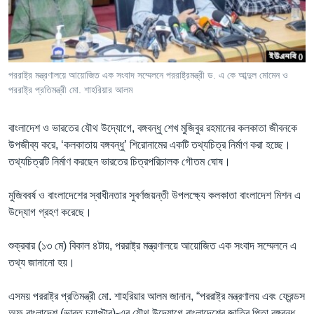
Learning English
FOLLOW US
পররাষ্ট্র মন্ত্রণালয়ে আয়োজিত এক সংবাদ সম্মেলনে পররাষ্ট্রমন্ত্রী ড. এ কে আব্দুল মোমেন ও
পররাষ্ট্র প্রতিমন্ত্রী মো. শাহরিয়ার আলম
অন্য ভাষায় ওয়েব সাইট
বাংলাদেশ ও ভারতের যৌথ উদ্যোগে, বঙ্গবন্ধু শেখ মুজিবুর রহমানের কলকাতা জীবনকে
উপজীব্য করে, ‘কলকাতায় বঙ্গবন্ধু’ শিরোনামের একটি তথ্যচিত্র নির্মাণ করা হচ্ছে।
তথ্যচিত্রটি নির্মাণ করছেন ভারতের চিত্রপরিচালক গৌতম ঘোষ।
মুজিববর্ষ ও বাংলাদেশের স্বাধীনতার সুবর্ণজয়ন্তী উপলক্ষ্যে কলকাতা বাংলাদেশ মিশন এ
উদ্যোগ গ্রহণ করেছে।
শুক্রবার (১৩ মে) বিকাল ৪টায়, পররাষ্ট্র মন্ত্রণালয়ে আয়োজিত এক সংবাদ সম্মেলনে এ
তথ্য জানানো হয়।
এসময় পররাষ্ট্র প্রতিমন্ত্রী মো. শাহরিয়ার আলম জানান, “পররাষ্ট্র মন্ত্রণালয় এবং ফ্রেন্ডস
অফ বাংলাদেশ (ভারত চ্যাপ্টার)-এর যৌথ উদ্যোগে বাংলাদেশের জাতির পিতা বঙ্গবন্ধু