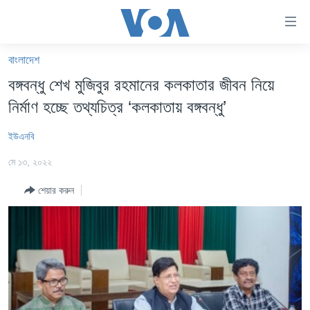
অ্যাকসেসিবিলিটি
লিংক
প্রধান
বাংলাদেশ
কনটেন্টে
খবর
বঙ্গবন্ধু শেখ মুজিবুর রহমানের কলকাতার জীবন নিয়ে
যান।
বাংলাদেশ
প্রধান
নির্মাণ হচ্ছে তথ্যচিত্র ‘কলকাতায় বঙ্গবন্ধু’
ন্যাভিগেশনে
যুক্তরাষ্ট্র
যান
ইউএনবি
যুক্তরাষ্ট্রের নির্বাচন ২০২৪
অনুসন্ধানে
মে ১৩, ২০২২
যান
বিশ্ব
শেয়ার করুন
ভারত
দক্ষিণ-এশিয়া
সম্পাদকীয়
টেলিভিশন
ভিডিও