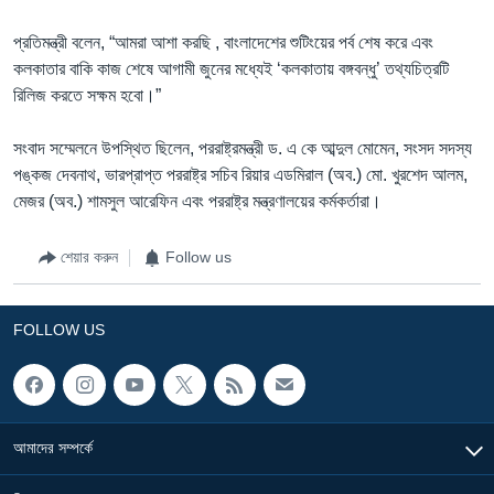
প্রতিমন্ত্রী বলেন, “আমরা আশা করছি , বাংলাদেশের শুটিংয়ের পর্ব শেষ করে এবং
কলকাতার বাকি কাজ শেষে আগামী জুনের মধ্যেই ‘কলকাতায় বঙ্গবন্ধু’ তথ্যচিত্রটি
রিলিজ করতে সক্ষম হবো।”
সংবাদ সম্মেলনে উপস্থিত ছিলেন, পররাষ্ট্রমন্ত্রী ড. এ কে আব্দুল মোমেন, সংসদ সদস্য
পঙ্কজ দেবনাথ, ভারপ্রাপ্ত পররাষ্ট্র সচিব রিয়ার এডমিরাল (অব.) মো. খুরশেদ আলম,
মেজর (অব.) শামসুল আরেফিন এবং পররাষ্ট্র মন্ত্রণালয়ের কর্মকর্তারা।
শেয়ার করুন
Follow us
FOLLOW US
আমাদের সম্পর্কে