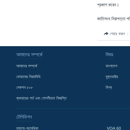
প্রকাশ করেন।
জাতিসংঘ নিরাপত্তা পরি
শেয়ার করুন
আমাদের সম্পর্কে
বিষয়
আমাদের সম্পর্কে
বাংলাদেশ
ফোরামের নিয়মবিধি
যুক্তরাষ্ট্র
সেকশন ৫০৮
বিশ্ব
Learning English
ব্যবহারের শর্ত এবং গোপনীয়তা বিজ্ঞপ্তি
FOLLOW US
টেলিভিশন
হ্যালো-আমেরিকা
VOA 60