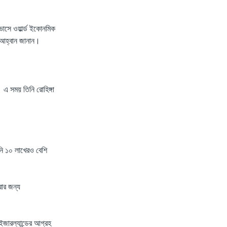
োসে ওয়ার্ল্ড ইকোনমিক
 এ আহ্বান জানান।
 এ সময় তিনি রোহিঙ্গা
নি ১০ লাখেরও বেশি
রার জন্য
ুইজারল্যান্ডের আগ্রহ