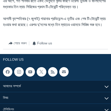
এর আগে, গত শনিবার রাতে একই ভেন্যুতে বৃষ্টির কারণে ওয়েস্ট ইন্ডিজ ও বাংলাদেশের
মধ্যকার তিন ম্যাচ সিরিজের প্রথম টি-টোয়েন্টি পরিত্যক্ত হয়।
আগামী বৃহস্পতিবার (৭ জুলাই) গায়ানার প্রভিডেন্স-এ তৃতীয় এবং শেষ টি-টোয়েন্টি ম্যাচ
হওয়ার কথা রয়েছে। এরপর দু’দলের মধ্যে তিন ম্যাচের ওয়ানডে সিরিজ শুরু হবে।
শেয়ার করুন
Follow us
FOLLOW US
আমাদের সম্পর্কে
বিষয়
টেলিভিশন