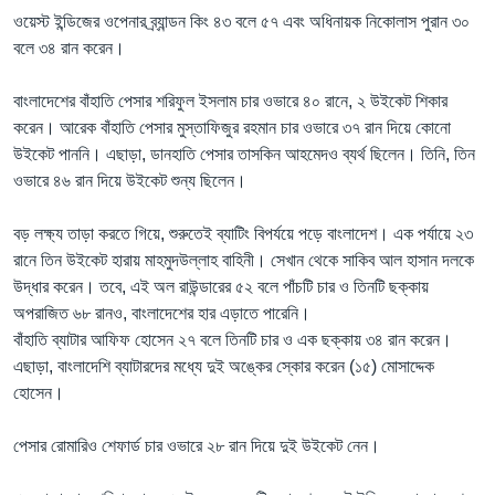
ওয়েস্ট ইন্ডিজের ওপেনার ব্র্যান্ডন কিং ৪৩ বলে ৫৭ এবং অধিনায়ক নিকোলাস পুরান ৩০
বলে ৩৪ রান করেন।
বাংলাদেশের বাঁহাতি পেসার শরিফুল ইসলাম চার ওভারে ৪০ রানে, ২ উইকেট শিকার
করেন। আরেক বাঁহাতি পেসার মুস্তাফিজুর রহমান চার ওভারে ৩৭ রান দিয়ে কোনো
উইকেট পাননি। এছাড়া, ডানহাতি পেসার তাসকিন আহমেদও ব্যর্থ ছিলেন। তিনি, তিন
ওভারে ৪৬ রান দিয়ে উইকেট শুন্য ছিলেন।
বড় লক্ষ্য তাড়া করতে গিয়ে, শুরুতেই ব্যাটিং বিপর্যয়ে পড়ে বাংলাদেশ। এক পর্যায়ে ২৩
রানে তিন উইকেট হারায় মাহমুদউল্লাহ বাহিনী। সেখান থেকে সাকিব আল হাসান দলকে
উদ্ধার করেন। তবে, এই অল রাউন্ডারের ৫২ বলে পাঁচটি চার ও তিনটি ছক্কায়
অপরাজিত ৬৮ রানও, বাংলাদেশের হার এড়াতে পারেনি।
বাঁহাতি ব্যাটার আফিফ হোসেন ২৭ বলে তিনটি চার ও এক ছক্কায় ৩৪ রান করেন।
এছাড়া, বাংলাদেশি ব্যাটারদের মধ্যে দুই অঙ্কের স্কোর করেন (১৫) মোসাদ্দেক
হোসেন।
পেসার রোমারিও শেফার্ড চার ওভারে ২৮ রান দিয়ে দুই উইকেট নেন।