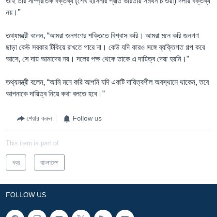
তাই তার সাম্প্রতিক বক্তব্য (শেখ হাসিনার প্রতি ভারতীয় সমর্থন চাওয়া) দলীয় বক্তব্য
নয়।”
তথ্যমন্ত্রী বলেন, “আমরা জনগণের শক্তিতে বিশ্বাস করি। আমরা মনে করি জনগণ
ছাড়া কেউ সরকার টিকিয়ে রাখতে পারে না। কেউ যদি কারও সঙ্গে ব্যক্তিগত গল্প করে
আসে, সে দায় আমাদের নয়। দলের পক্ষ থেকে তাকে এ দায়িত্ব দেয়া হয়নি।”
তথ্যমন্ত্রী বলেন, “আমি মনে করি আপনি যদি একটি দায়িত্বশীল অবস্থানে থাকেন, তবে
আপনাকে দায়িত্ব নিয়ে কথা বলতে হবে।”
শেয়ার করুন
Follow us
This item is part of
খবর
বাংলাদেশ
FOLLOW US