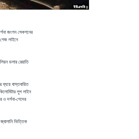
া-দর্শনা জংশন সেকশনের
ল গেজ লাইনে
িয়ন ডলার রেয়াতি
ব্যয়ে বাস্তবায়িত
কিলোমিটার লুপ লাইন
দর ও দর্শনা-গেদের
ত জ্বালানি ভিত্তিক