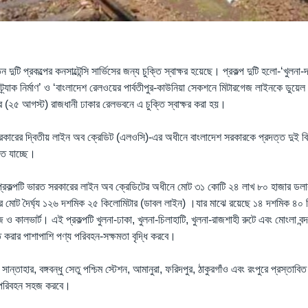
দুটি প্রকল্পের কনসাল্টেন্সি সার্ভিসের জন্য চুক্তি স্বাক্ষর হয়েছে। প্রকল্প দুটি হলো-‘খুলন
্র্যাক নির্মাণ’ ও ‘বাংলাদেশ রেলওয়ের পার্বতীপুর-কাউনিয়া সেকশনে মিটারগেজ লাইনকে ডুয়ে
ার (২৫ আগস্ট) রাজধানী ঢাকার রেলভবনে এ চুক্তি স্বাক্ষর করা হয়।
রকারের দ্বিতীয় লাইন অব ক্রেডিট (এলওসি)-এর অধীনে বাংলাদেশ সরকারকে প্রদত্ত দুই বিল
তে যাচ্ছে।
 প্রকল্পটি ভারত সরকারের লাইন অব ক্রেডিটের অধীনে মোট ৩১ কোটি ২৪ লাখ ৮০ হাজার ডলার 
 মোট দৈর্ঘ্য ১২৬ দশমিক ২৫ কিলোমিটার (ডাবল লাইন) ।যার মাঝে রয়েছে ১৪ দশমিক ৪০ 
জ ও কালভার্ট। এই প্রকল্পটি খুলনা-ঢাকা, খুলনা-চিলাহাটি, খুলনা-রাজশাহী রুটে এবং মোংলা বন্
করার পাশাপাশি পণ্য পরিবহন-সক্ষমতা বৃদ্ধি করবে।
, সান্তাহার, বঙ্গবন্ধু সেতু পশ্চিম স্টেশন, আমানুরা, ফরিদপুর, ঠাকুরগাঁও এবং রংপুরে প্রস্তাবি
ানি পরিবহন সহজ করবে।