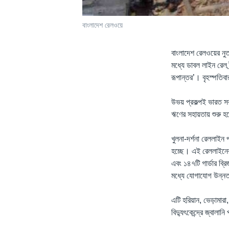
বাংলাদেশ রেলওয়ে
বাংলাদেশ রেলওয়ের নুতন 
মধ্যে ডাবল লাইন রেল ট
রূপান্তর’। বৃহস্পতিব
উভয় প্রকল্পই ভারত স
ঋণের সহায়তায় শুরু হ
খুলনা-দর্শনা রেললাইন
হচ্ছে। এই রেললাইনের
এবং ১৪৭টি গার্ডার ব্রি
মধ্যে যোগাযোগ উন্নত 
এটি হরিয়ান, ভেড়ামারা
বিদ্যুৎকেন্দ্রে জ্বাল