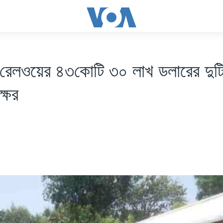
 রেলওয়ের ৪৩কোটি ৩০ লাখ ডলারের দুটি 
ক্ষর