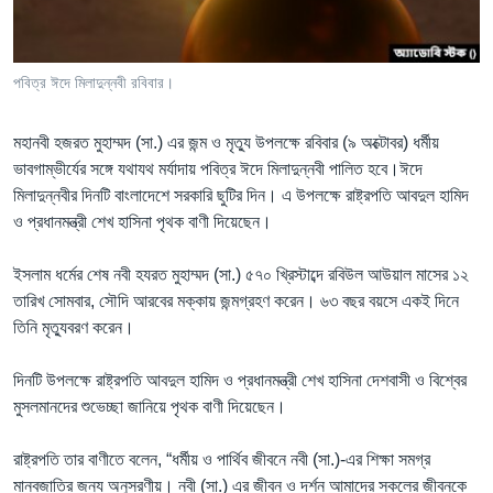
Learning English
পবিত্র ঈদে মিলাদুন্নবী রবিবার।
FOLLOW US
মহানবী হজরত মুহাম্মদ (সা.) এর জন্ম ও মৃত্যু উপলক্ষে রবিবার (৯ অক্টোবর) ধর্মীয়
ভাবগাম্ভীর্যের সঙ্গে যথাযথ মর্যাদায় পবিত্র ঈদে মিলাদুন্নবী পালিত হবে।ঈদে
মিলাদুন্নবীর দিনটি বাংলাদেশে সরকারি ছুটির দিন। এ উপলক্ষে রাষ্ট্রপতি আবদুল হামিদ
অন্য ভাষায় ওয়েব সাইট
ও প্রধানমন্ত্রী শেখ হাসিনা পৃথক বাণী দিয়েছেন।
ইসলাম ধর্মের শেষ নবী হযরত মুহাম্মদ (সা.) ৫৭০ খ্রিস্টাব্দে রবিউল আউয়াল মাসের ১২
তারিখ সোমবার, সৌদি আরবের মক্কায় জন্মগ্রহণ করেন। ৬৩ বছর বয়সে একই দিনে
তিনি মৃত্যুবরণ করেন।
দিনটি উপলক্ষে রাষ্ট্রপতি আবদুল হামিদ ও প্রধানমন্ত্রী শেখ হাসিনা দেশবাসী ও বিশ্বের
মুসলমানদের শুভেচ্ছা জানিয়ে পৃথক বাণী দিয়েছেন।
রাষ্ট্রপতি তার বাণীতে বলেন, “ধর্মীয় ও পার্থিব জীবনে নবী (সা.)-এর শিক্ষা সমগ্র
মানবজাতির জন্য অনুসরণীয়। নবী (সা.) এর জীবন ও দর্শন আমাদের সকলের জীবনকে