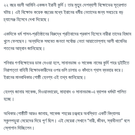
২২ বছর বয়সী আমিনি একজন ইরানী কুর্দি। তার মৃত্যু দেশব্যাপী বিক্ষোভের সূত্রপাত
ঘটায়। এই বিক্ষোভ কয়েক বছরের মধ্যে ইরানের ধর্মীয় নেতাদের জন্য সবচেয়ে বড়
চ্যালেঞ্জ হিসেবে দেখা দিয়েছে।
একদিকে ধর্ম শাসন-প্রতিষ্ঠানের বিরুদ্ধে প্রতিবাদের প্রকাশ হিসেবে নারীরা তাদের হিজাব
খুলে ফেলছেন। অন্যদিকে সমবেত জনতা সর্বোচ্চ নেতা আয়াতোল্লাহ আলী খামেনির
পতনের আহ্বান জানিয়েছে।
শনিবার গণবিক্ষোভের ডাক দেওয়া হলে, সানানডাজ ও সাকেজ নামের কুর্দি শহর দুইটিতে
নিরাপত্তা বাহিনী বিক্ষোভকারীদের ওপর গুলি চালায় ও কাঁদানে গ্যাস ব্যবহার করে।
ইরানের মানবাধিকার গোষ্ঠী হেনগ্য এই তথ্য জানিয়েছে।
হেনগ্য জানায় সাকেজ, দিওয়ানদারেহ, মাহাবাদ ও সানানডাজ-এ ব্যাপক ধর্মঘট পালিত
হচ্ছে।
অধিকার গোষ্ঠীটি আরও জানায়, সাকেজ শহরের চত্ত্বরে অবস্থিত একটি বিদ্যালয়
স্কুলপড়ুয়া মেয়েদের দিয়ে পূর্ণ ছিল। এই মেয়েরা সেখানে “নারী, জীবন, স্বাধীনতা” বলে
স্লোগান দিচ্ছিলেন।