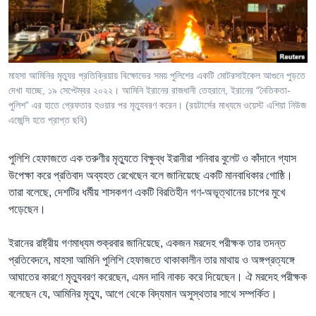
Learning English
FOLLOW US
মাহসা আমিনির মৃত্যুর প্রতিক্রিয়ায় বিক্ষোভের সময় পুলিশের একটি মোটরসাইকেল আগুনে পুড়তে
দেখা যাচ্ছে, ১৯ সেপ্টেম্বর ২০২২। আমিনি ইরানের রাজধানী তেহরানে, ইরানের “নৈতিকতা-
পুলিশ” এর হাতে গ্রেফতার হওয়ার পর মৃত্যুবরণ করেন। (রয়টার্সের মাধ্যমে ওয়েস্ট এশিয়া নিউজ
এজেন্সি হতে প্রাপ্ত ছবি)
অন্য ভাষায় ওয়েব সাইট
পুলিশি হেফাজতে এক তরুণীর মৃত্যুতে বিক্ষুব্ধ ইরানীরা শনিবার বুলেট ও কাঁদানে গ্যাস
উপেক্ষা করে প্রতিবাদ অব্যহত রেখেছেন বলে জানিয়েছে একটি মানবাধিকার গোষ্ঠি।
তারা বলেছে, দেশটির ধর্মীয় শাসকগণ একটি বিরতিহীন গণ-অভূত্থানের চাপের মুখে
পড়েছেন।
ইরানের রাষ্ট্রীয় গণমাধ্যম ‍শুক্রবার জানিয়েছে, একজন মরদেহ পরীক্ষক তার তদন্ত
প্রতিবেদনে, মাহসা আমিনি পুলিশি হেফাজতে থাকাকালীন তার মাথায় ও অঙ্গপ্রত্যঙ্গে
আঘাতের কারণে মৃত্যুবরণ করেছেন, এমন দাবি নাকচ করে দিয়েছেন। ঐ মরদেহ পরীক্ষক
বলেছেন যে, আমিনির মৃত্যু, আগে থেকে বিদ্যমান অসুস্থতার সাথে সম্পর্কিত।