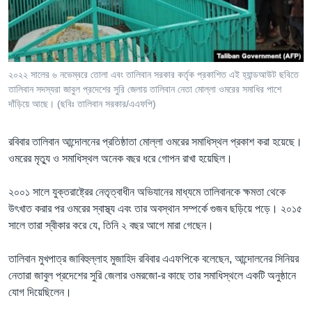
Learning English
FOLLOW US
২০২২ সালের ৬ নভেম্বরে তোলা এবং তালিবান সরকার কর্তৃক প্রকাশিত এই হ্যান্ডআউট ছবিতে
তালিবান সদস্যরা জাবুল প্রদেশের সুরি জেলায় তালিবান নেতা মোল্লা ওমরের সমাধির পাশে
দাঁড়িয়ে আছে। (ছবিঃ তালিবান সরকার/এএফপি)
অন্য ভাষায় ওয়েব সাইট
রবিবার তালিবান আন্দোলনের প্রতিষ্ঠাতা মোল্লা ওমরের সমাধিস্থল প্রকাশ করা হয়েছে।
ওমরের মৃত্যু ও সমাধিস্থল অনেক বছর ধরে গোপন রাখা হয়েছিল।
২০০১ সালে যুক্তরাষ্ট্রের নেতৃত্বাধীন অভিযানের মাধ্যমে তালিবানকে ক্ষমতা থেকে
উৎখাত করার পর ওমরের স্বাস্থ্য এবং তার অবস্থান সম্পর্কে গুজব ছড়িয়ে পড়ে। ২০১৫
সালে তারা স্বীকার করে যে, তিনি ২ বছর আগে মারা গেছেন।
তালিবান মুখপাত্র জাবিহুল্লাহ মুজাহিদ রবিবার এএফপিকে বলেছেন, আন্দোলনের সিনিয়র
নেতারা জাবুল প্রদেশের সুরি জেলার ওমরজো-র কাছে তার সমাধিস্থলে একটি অনুষ্ঠানে
যোগ দিয়েছিলেন।