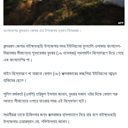
Learning English
FOLLOW US
বাংলাদেশের বান্দরবান জেলার চার উপজেলায় ভ্রমণ-নিষেধাজ্ঞা।
বান্দরবান জেলার নাইক্ষ্যংছড়ি উপজেলার সদর ইউনিয়নের ফুলতলি এলাকায় বাংলাদেশ-
অন্য ভাষায় ওয়েব সাইট
মিয়ানমার সীমান্তের শূন্যরেখায় বুধবার (১৬ নভেম্বর) স্থলমাইন বিস্ফোরণে উড়ে গেছে
এক বাংলাদেশির পা।
মাইন বিস্ফোরণে পা হারানো বেলাল (৩৮) কক্সবাজারের কচ্ছপিয়া ইউনিয়নের আব্দুল
হাকিমের ছেলে।
পুলিশ কর্মকর্তা (এসপি) তরিকুল ইসলাম জানান, বুধবার সকাল ৭টার দিকে বেলাল গরু
আনতে সীমান্তের ওপারে যাওয়ার সময় এই বিস্ফোরণ ঘটে।
স্থানীয়রা তাকে চিকিৎসার জন্য কক্সবাজার হাসপাতালে নিয়ে যায় বলে নাইক্ষ্যংছড়ি
উপজেলার চেয়ারম্যান মো. শফিউল্লাহ জানান।