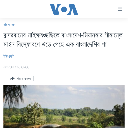
অ্যাকসেসিবিলিটি
লিংক
প্রধান
বাংলাদেশ
কনটেন্টে
খবর
বান্দরবানের নাইক্ষ্যংছড়িতে বাংলাদেশ-মিয়ানমার সীমান্তে
যান।
বাংলাদেশ
প্রধান
মাইন বিস্ফোরণে উড়ে গেছে এক বাংলাদেশির পা
ন্যাভিগেশনে
যুক্তরাষ্ট্র
যান
ইউএনবি
যুক্তরাষ্ট্রের নির্বাচন ২০২৪
অনুসন্ধানে
নভেম্বর ১৬, ২০২২
যান
বিশ্ব
শেয়ার করুন
ভারত
দক্ষিণ-এশিয়া
সম্পাদকীয়
টেলিভিশন
ভিডিও