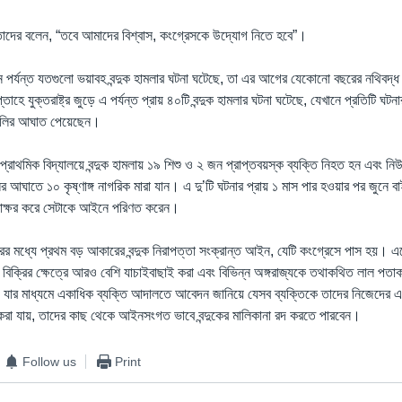
াতাদের বলেন, “তবে আমাদের বিশ্বাস, কংগ্রেসকে উদ্যোগ নিতে হবে”।
এখন পর্যন্ত যতগুলো ভয়াবহ বন্দুক হামলার ঘটনা ঘটেছে, তা এর আগের যেকোনো বছরের নথিবদ্
হে যুক্তরাষ্ট্র জুড়ে এ পর্যন্ত প্রায় ৪০টি বন্দুক হামলার ঘটনা ঘটেছে, যেখানে প্রতিটি ঘটন
ুলির আঘাত পেয়েছেন।
প্রাথমিক বিদ্যালয়ে বন্দুক হামলায় ১৯ শিশু ও ২ জন প্রাপ্তবয়স্ক ব্যক্তি নিহত হন এবং ন
লির আঘাতে ১০ কৃষ্ণাঙ্গ নাগরিক মারা যান। এ দু’টি ঘটনার প্রায় ১ মাস পার হওয়ার পর জুনে ব
ে সাক্ষর করে সেটাকে আইনে পরিণত করেন।
রের মধ্যে প্রথম বড় আকারের বন্দুক নিরাপত্তা সংক্রান্ত আইন, যেটি কংগ্রেসে পাস হয়। 
ক বিক্রির ক্ষেত্রে আরও বেশি যাচাইবাছাই করা এবং বিভিন্ন অঙ্গরাজ্যকে তথাকথিত লাল পত
, যার মাধ্যমে একাধিক ব্যক্তি আদালতে আবেদন জানিয়ে যেসব ব্যক্তিকে তাদের নিজেদের এ
া করা যায়, তাদের কাছ থেকে আইনসংগত ভাবে বন্দুকের মালিকানা রদ করতে পারবেন।
Follow us
Print