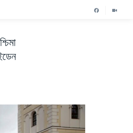
্চিমা
াইডেন