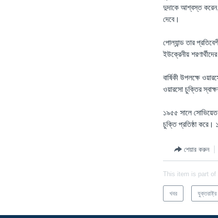
দুদাকে আশ্বস্ত করেন,
দেবে।
পোল্যান্ড তার প্রতিবে
ইউক্রেনীয় শরণার্থীদে
বার্ষিকী উপলক্ষে ওয়
ওয়ারসো চুক্তির স্বাক
১৯৫৫ সালে সোভিয়েত ই
চুক্তি প্রতিষ্ঠা করে।
শেয়ার করুন
This item is part of
খবর
যুক্তরাষ্ট্র