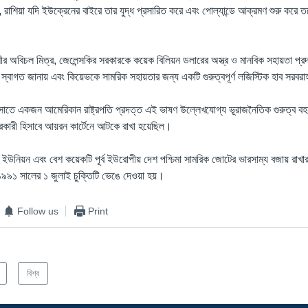
 রাশিয়া যদি ইউক্রেনের বাইরে তার যুদ্ধ প্রসারিত করে এবং পোল্যান্ডে আক্রমণ শুরু করে
শীর অবিচল মিত্র, জেলেন্সকির সরকারকে কয়েক বিলিয়ন ডলারের অস্ত্র ও মানবিক সহায়তা প্
র স্বাগত জানায় এবং কিয়েভকে সামরিক সহায়তার জন্য একটি গুরুত্বপূর্ণ লজিস্টিক হাব সরব
ারসোতে একজন আমেরিকান রাষ্ট্রপতি প্রদত্ত এই ভাষণ উল্লেখযোগ্য ভূরাজনৈতিক গুরুত্ব ব
্ষরকারী হিসাবে আয়রন কার্টেনে আটকে রাখা হয়েছিল।
উনিয়ন এবং বেশ কয়েকটি পূর্ব ইউরোপীয় দেশ পশ্চিমা সামরিক জোটের ভারসাম্য বজায় রাখ
 ১৯৯১ সালের ১ জুলাই চুক্তিটি ভেঙে দেওয়া হয়।
Follow us
Print
বিশ্ব