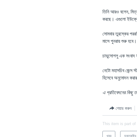
তিনি আরও বলেন, মিত্রর
করছে। এগুলো ইউক্রেন
সোমবার তুরস্কের পররা
মাসে পুনরায় শুরু হবে।
চাভুসোগলু এক সংবাদ স
নেটো মহাসচিব জেন্স স
হিসেবে অনুমোদন করার
এ প্রতিবেদনের কিছু 
শেয়ার করুন
This item is part of
খবর
যুক্তরাষ্ট্র