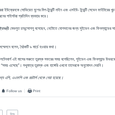
া ইউক্রেনকে সোভিয়েত যুগের মিগ-টুয়েন্টি নাইন এবং এসইউ- টুয়েন্টি সেভেন ফাইটারের খুচরা
ের পাইলটরা প্রতিদিন ব্যবহার করে।
ষ্ট্রমন্ত্রী মেভলুত চাভুসোগলু বলেছেন, নেটোতে যোগদানের জন্য সুইডেন এবং ফিনল্যান্ডে
ম্মেলনে বলেন, বৈঠকটি ৯ মার্চে হওয়ার কথা।
্টলটেনবার্গ এই মাসের শুরুতে তুরস্ক সফরের সময় বলেছিলেন, সুইডেন এবং ফিনল্যান্ড উভয়
 “সময় এসেছে”। শুধুমাত্র তুরস্ক এবং হাঙ্গেরি এখনো তাদেরকে অনুমোদন দেয়নি।
তথ্য এপি, এএফপি এবং রয়টার্স থেকে নেয়া হয়েছে।
Follow us
Print
বিশ্ব