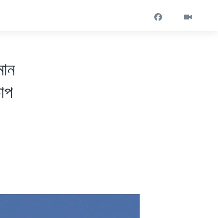
মান
চাপ