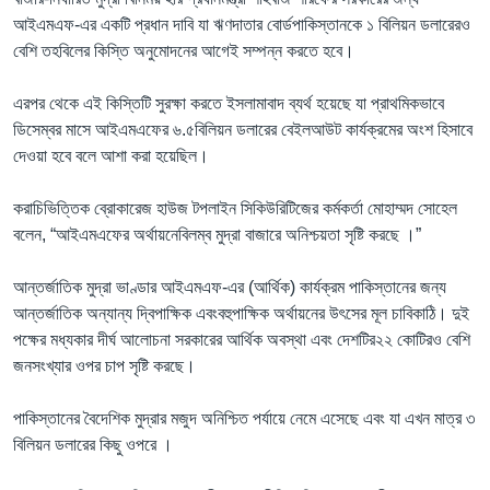
আইএমএফ-এর একটি প্রধান দাবি যা ঋণদাতার বোর্ডপাকিস্তানকে ১ বিলিয়ন ডলারেরও
বেশি তহবিলের কিস্তি অনুমোদনের আগেই সম্পন্ন করতে হবে।
এরপর থেকে এই কিস্তিটি সুরক্ষা করতে ইসলামাবাদ ব্যর্থ হয়েছে যা প্রাথমিকভাবে
ডিসেম্বর মাসে আইএমএফের ৬.৫বিলিয়ন ডলারের বেইলআউট কার্যক্রমের অংশ হিসাবে
দেওয়া হবে বলে আশা করা হয়েছিল।
করাচিভিত্তিক ব্রোকারেজ হাউজ টপলাইন সিকিউরিটিজের কর্মকর্তা মোহাম্মদ সোহেল
বলেন, “আইএমএফের অর্থায়নেবিলম্ব মুদ্রা বাজারে অনিশ্চয়তা সৃষ্টি করছে ।”
আন্তর্জাতিক মুদ্রা ভাণ্ডার আইএমএফ-এর (আর্থিক) কার্যক্রম পাকিস্তানের জন্য
আন্তর্জাতিক অন্যান্য দ্বিপাক্ষিক এবংবহুপাক্ষিক অর্থায়নের উৎসের মূল চাবিকাঠি। দুই
পক্ষের মধ্যকার দীর্ঘ আলোচনা সরকারের আর্থিক অবস্থা এবং দেশটির২২ কোটিরও বেশি
জনসংখ্যার ওপর চাপ সৃষ্টি করছে।
পাকিস্তানের বৈদেশিক মুদ্রার মজুদ অনিশ্চিত পর্যায়ে নেমে এসেছে এবং যা এখন মাত্র ৩
বিলিয়ন ডলারের কিছু ওপরে ।