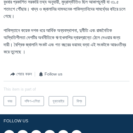
বুধবার প্রকাশিত সরকারি তথ্য অনুযায়ী, মুদ্রাস্ফীতিও ছিল আকাশচুম্বী যা ৩১.৫
শতাংশে পৌঁছায়। খাদ্য ও জ্বালানির দামঅনেক পাকিস্তানিদের সামর্থ্যের বাইরে চলে
গেছে।
পাকিস্তানে কয়েক দশক ধরে আর্থিক অব্যবস্থাপনা, দুর্নীতি এবং রাজনৈতিক
অস্থিতিশীলতা দেশটির অর্থনীতিকে ঋণখেলাপির দ্বারপ্রান্তে ঠেলে দেওয়ার জন্য
দায়ী। বৈশ্বিক জ্বালানি সংকট এবং গত বছরের ভয়াবহ বন্যা এই সংকটকে আরওতীব্র
করে তুলেছে ।
শেয়ার করুন
Follow us
This item is part of
খবর
দক্ষিণ-এশিয়া
যুক্তরাষ্ট্র
বিশ্ব
FOLLOW US