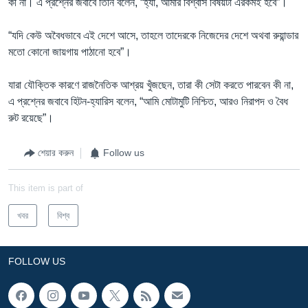
কী না। এ প্রশ্নের জবাবে তিনি বলেন, “হ্যাঁ, আমার বিশ্বাস বিষয়টা এরকমই হবে”।
“যদি কেউ অবৈধভাবে এই দেশে আসে, তাহলে তাদেরকে নিজেদের দেশে অথবা রুয়ান্ডার
মতো কোনো জায়গায় পাঠানো হবে”।
যারা যৌক্তিক কারণে রাজনৈতিক আশ্রয় খুঁজছেন, তারা কী সেটা করতে পারবেন কী না,
এ প্রশ্নের জবাবে হিটন-হ্যারিস বলেন, “আমি মোটামুটি নিশ্চিত, আরও নিরাপদ ও বৈধ
রুট রয়েছে”।
শেয়ার করুন
Follow us
This item is part of
খবর
বিশ্ব
FOLLOW US