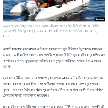
Learning English
FOLLOW US
উত্তর ফ্রান্সের উপকূল থেকে রওনা দেওয়া অভিবাসন-প্রত্যাশীরা ডিঙ্গি নৌকায় করে ইংলিশ
চ্যানেল পাড়ি দিয়ে যুক্তরাজ্যের ডোভারের কাছাকাছি জায়গায় এসে পৌঁছেছেন (৪ আগস্ট,
২০২১)
অন্য ভাষায় ওয়েব সাইট
আগামী সপ্তাহে যুক্তরাজ্যে অভিবাসন সংক্রান্ত নতুন নীতিমালা উন্মোচনের সম্ভাবনা
রয়েছে। এ বিষয়টিকে সামনে রেখে দেশটির প্রধানমন্ত্রী রিশি সুনাক রবিবার প্রকাশিত এক
সাক্ষাৎকারে বলেন, যুক্তরাজ্যে অবৈধভাবে অনুপ্রবেশকারীদের সেখানে থাকতে দেওয়া
হবে না।
ইউরোপের বিভিন্ন চ্যানেলের মাধ্যমে যুক্তরাজ্যে আগত অভিবাসীদের প্রবাহ সমস্যার
সমাধান করার জন্য তার নিজ দলের আইনপ্রণেতাদের কাছ থেকে চাপের মুখে আছেন
সুনাক। যার ফলে তিনি তার প্রাধান্য তালিকার ৫টি লক্ষ্যের মাঝে ছোট নৌকার আগমন
ঠেকানোর বিষয়টি অন্তর্ভুক্ত করেছেন।
সুনাক রবিবার দ্য ডেইলি মেইল সংবাদপত্রকে বলেন, “নিশ্চিত ভাবে জানবেন, আপনি যদি