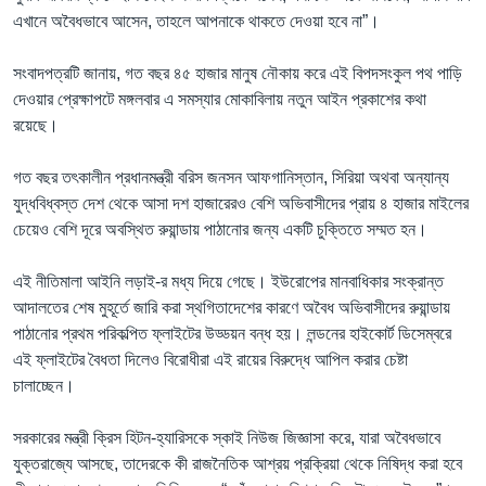
এখানে অবৈধভাবে আসেন, তাহলে আপনাকে থাকতে দেওয়া হবে না”।
সংবাদপত্রটি জানায়, গত বছর ৪৫ হাজার মানুষ নৌকায় করে এই বিপদসংকুল পথ পাড়ি
দেওয়ার প্রেক্ষাপটে মঙ্গলবার এ সমস্যার মোকাবিলায় নতুন আইন প্রকাশের কথা
রয়েছে।
গত বছর তৎকালীন প্রধানমন্ত্রী বরিস জনসন আফগানিস্তান, সিরিয়া অথবা অন্যান্য
যুদ্ধবিধ্বস্ত দেশ থেকে আসা দশ হাজারেরও বেশি অভিবাসীদের প্রায় ৪ হাজার মাইলের
চেয়েও বেশি দূরে অবস্থিত রুয়ান্ডায় পাঠানোর জন্য একটি চুক্তিতে সম্মত হন।
এই নীতিমালা আইনি লড়াই-র মধ্য দিয়ে গেছে। ইউরোপের মানবাধিকার সংক্রান্ত
আদালতের শেষ মুহূর্তে জারি করা স্থগিতাদেশের কারণে অবৈধ অভিবাসীদের রুয়ান্ডায়
পাঠানোর প্রথম পরিকল্পিত ফ্লাইটের উড্ডয়ন বন্ধ হয়। লন্ডনের হাইকোর্ট ডিসেম্বরে
এই ফ্লাইটের বৈধতা দিলেও বিরোধীরা এই রায়ের বিরুদ্ধে আপিল করার চেষ্টা
চালাচ্ছেন।
সরকারের মন্ত্রী ক্রিস হিটন-হ্যারিসকে স্কাই নিউজ জিজ্ঞাসা করে, যারা অবৈধভাবে
যুক্তরাজ্যে আসছে, তাদেরকে কী রাজনৈতিক আশ্রয় প্রক্রিয়া থেকে নিষিদ্ধ করা হবে