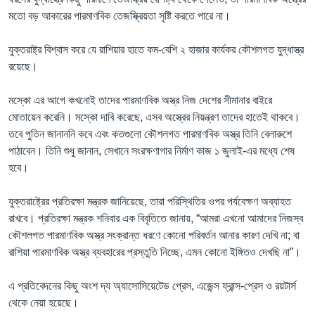
মতো বড় আকারের পারমাণবিক তেজস্ক্রিয়তা সৃষ্টি করতে পারে না।
যুক্তরাষ্ট্র বিশ্বাস করে যে রাশিয়ার হাতে কম-বেশি ২ হাজার কার্যকর কৌশলগত যুদ্ধাস্ত্র
রয়েছে।
মস্কো এর আগে কখনোই তাদের পারমাণবিক অস্ত্র নিজ দেশের সীমানার বাইরে
মোতায়েন করেনি। মস্কো দাবি করেছে, এসব অস্ত্রের নিয়ন্ত্রণ তাদের হাতেই থাকবে।
তবে পুতিন জানাননি কবে এবং কতগুলো কৌশলগত পারমাণবিক অস্ত্র তিনি বেলারুশে
পাঠাবেন। তিনি শুধু জানান, সেখানে সংরক্ষণাগার নির্মাণ কাজ ১ জুলাই-এর মধ্যে শেষ
হবে।
যুক্তরাষ্ট্রের প্রতিরক্ষা মন্ত্রক জানিয়েছে, তারা পরিস্থিতির ওপর পর্যবেক্ষণ অব্যাহত
রাখবে। প্রতিরক্ষা মন্ত্রক শনিবার এক বিবৃতিতে জানায়, “আমরা এখনো আমাদের নিজস্ব
কৌশলগত পারমাণবিক অস্ত্র সংক্রান্ত ধরণে কোনো পরিবর্তন আনার কারণ দেখি না; বা
রাশিয়া পারমাণবিক অস্ত্র ব্যবহারের প্রস্তুতি নিচ্ছে, এমন কোনো ইঙ্গিতও দেখছি না”।
এ প্রতিবেদনের কিছু অংশ দ্য অ্যাসোসিয়েটেড প্রেস, এজেন্স ফ্রান্স-প্রেস ও রয়টার্স
থেকে নেয়া হয়েছে।