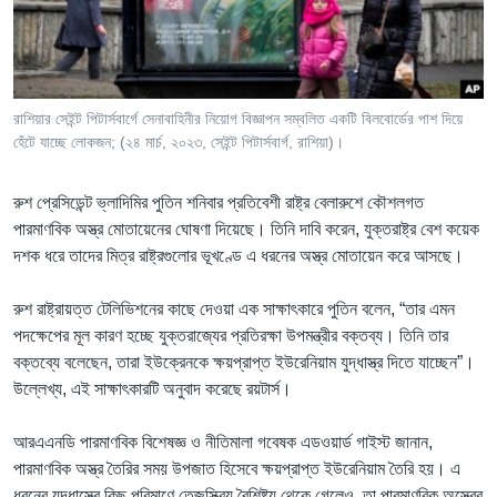
Learning English
FOLLOW US
রাশিয়ার সেইন্ট পিটার্সবার্গে সেনাবাহিনীর নিয়োগ বিজ্ঞাপন সম্বলিত একটি বিলবোর্ডের পাশ দিয়ে
হেঁটে যাচ্ছে লোকজন; (২৪ মার্চ, ২০২৩, সেইন্ট পিটার্সবার্গ, রাশিয়া)।
অন্য ভাষায় ওয়েব সাইট
রুশ প্রেসিডেন্ট ভ্লাদিমির পুতিন শনিবার প্রতিবেশী রাষ্ট্র বেলারুশে কৌশলগত
পারমাণবিক অস্ত্র মোতায়েনের ঘোষণা দিয়েছে। তিনি দাবি করেন, যুক্তরাষ্ট্র বেশ কয়েক
দশক ধরে তাদের মিত্র রাষ্ট্রগুলোর ভূখণ্ডে এ ধরনের অস্ত্র মোতায়েন করে আসছে।
রুশ রাষ্ট্রায়ত্ত টেলিভিশনের কাছে দেওয়া এক সাক্ষাৎকারে পুতিন বলেন, “তার এমন
পদক্ষেপের মূল কারণ হচ্ছে যুক্তরাজ্যের প্রতিরক্ষা উপমন্ত্রীর বক্তব্য। তিনি তার
বক্তব্যে বলেছেন, তারা ইউক্রেনকে ক্ষয়প্রাপ্ত ইউরেনিয়াম যুদ্ধাস্ত্র দিতে যাচ্ছেন”।
উল্লেখ্য, এই সাক্ষাৎকারটি অনুবাদ করেছে রয়টার্স।
আরএএনডি পারমাণবিক বিশেষজ্ঞ ও নীতিমালা গবেষক এডওয়ার্ড গাইস্ট জানান,
পারমাণবিক অস্ত্র তৈরির সময় উপজাত হিসেবে ক্ষয়প্রাপ্ত ইউরেনিয়াম তৈরি হয়। এ
ধরনের যুদ্ধাস্ত্রে কিছু পরিমাণে তেজস্ক্রিয় বৈশিষ্ট্য থেকে গেলেও, তা পারমাণবিক অস্ত্রের