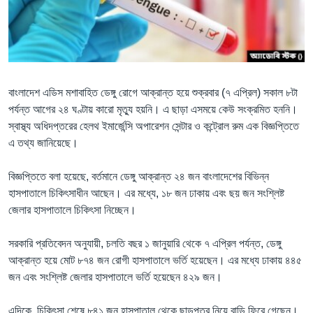
Learning English
FOLLOW US
বাংলাদেশ এডিস মশাবাহিত ডেঙ্গু রোগে আক্রান্ত হয়ে শুক্রবার (৭ এপ্রিল) সকাল ৮টা
পর্যন্ত আগের ২৪ ঘণ্টায় কারো মৃত্যু হয়নি। এ ছাড়া এসময়ে কেউ সংক্রমিত হননি।
স্বাস্থ্য অধিদপ্তরের হেলথ ইমার্জেন্সি অপারেশন সেন্টার ও কন্ট্রোল রুম এক বিজ্ঞপ্তিতে
অন্য ভাষায় ওয়েব সাইট
এ তথ্য জানিয়েছে।
বিজ্ঞপ্তিতে বলা হয়েছে, বর্তমানে ডেঙ্গু আক্রান্ত ২৪ জন বাংলাদেশের বিভিন্ন
হাসপাতালে চিকিৎসাধীন আছেন। এর মধ্যে, ১৮ জন ঢাকায় এবং ছয় জন সংশ্লিষ্ট
জেলার হাসপাতালে চিকিৎসা নিচ্ছেন।
সরকারি প্রতিবেদন অনুযায়ী, চলতি বছর ১ জানুয়ারি থেকে ৭ এপ্রিল পর্যন্ত, ডেঙ্গু
আক্রান্ত হয়ে মোট ৮৭৪ জন রোগী হাসপাতালে ভর্তি হয়েছেন। এর মধ্যে ঢাকায় ৪৪৫
জন এবং সংশ্লিষ্ট জেলার হাসপাতালে ভর্তি হয়েছেন ৪২৯ জন।
এদিকে, চিকিৎসা শেষে ৮৪১ জন হাসপাতাল থেকে ছাড়পত্র নিয়ে বাড়ি ফিরে গেছেন।