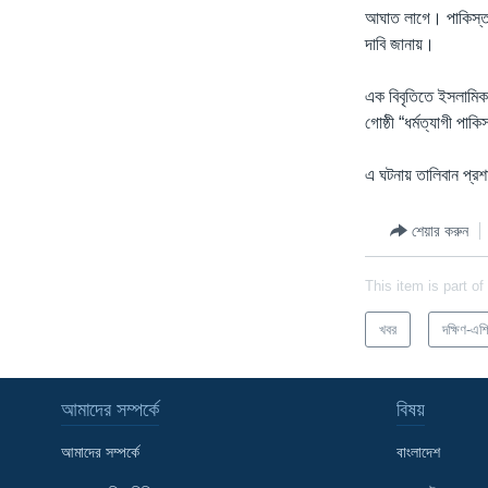
আঘাত লাগে। পাকিস্তান
দাবি জানায়।
এক বিবৃতিতে ইসলামিক 
গোষ্ঠী “ধর্মত্যাগী পাক
এ ঘটনায় তালিবান প্রশাস
শেয়ার করুন
This item is part of
খবর
দক্ষিণ-এশ
আমাদের সম্পর্কে
বিষয়
আমাদের সম্পর্কে
বাংলাদেশ