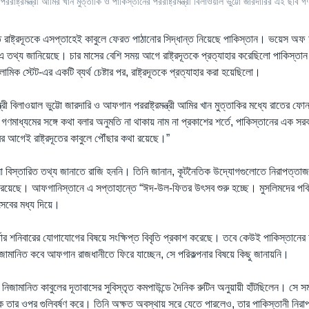
ের পররাষ্ট্রমন্ত্রী আমির খান মুত্তাকি ও পাকিস্তানের পররাষ্ট্রমন্ত্রী বিলাওয়াল ভুট্টো জারদারির এই 
 রাষ্ট্রদূতকে এসপ্তাহেই কাবুলে ফেরত পাঠানোর সিদ্ধান্ত নিয়েছে পাকিস্তান। ভয়েস অফ
এ তথ্য জানিয়েছে। চার মাসের বেশি সময় আগে রাষ্ট্রদূতকে প্রত্যাহার করেছিলো পাকিস্তান।ক
লামিক স্টেট-এর একটি ব্যর্থ চেষ্টার পর, রাষ্ট্রদূতকে প্রত্যাহার করা হয়েছিলো।
ন্ত্রী বিলাওয়াল ভুট্টো জারদারি ও আফগান পররাষ্ট্রমন্ত্রী আমির খান মুত্তাকির মধ্যে রাতের ফো
ণমাধ্যমের সঙ্গে কথা বলার অনুমতি না থাকায় নাম না প্রকাশের শর্তে, পাকিস্তানের এক সরকা
আগেই রাষ্ট্রদূতের কাবুলে পৌঁছার কথা রয়েছে।”
ো বিস্তারিত তথ্য জানাতে রাজি হননি। তিনি জানান, কূটনৈতিক উদ্যোগগুলোতে নিরাপত্তা
য়েছে। আফগানিস্তানে এ সপ্তাহান্তে “ঈদ-উল-ফিতর উৎসব শুরু হচ্ছে। মুসলিমদের পবি
ৎসবের মধ্য দিয়ে।
তার শনিবারের যোগাযোগের বিষয়ে সংক্ষিপ্ত বিবৃতি প্রকাশ করেছে। তবে কেউই পাকিস্তানের চা
জামানিত কবে আফগান রাজধানীতে ফিরে যাচ্ছেন, সে পরিকল্পনার বিষয়ে কিছু জানায়নি।
িজামানিত কাবুলের দূতাবাসের সুবিস্তৃত কমপাউন্ডে দৈনিক রুটিন অনুয়ায়ী হাঁটছিলেন। সে সময়
তার ওপর গুলিবর্ষণ করে। তিনি অক্ষত অবস্থায় সরে যেতে পারলেও, তার পাকিস্তানী নিরাপত্