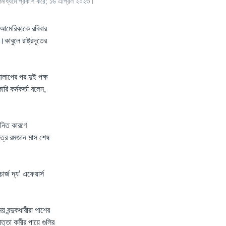
ছবি গণমাধ্যমে প্রকাশ করে; ১৬ এপ্রিল ২০২৩।
 আমেরিকাকে রবিবার
াবুলে রাষ্ট্রদূতের
নালাপের পর দুই পক্ষ
রি কর্মকর্তা বলেন,
জনিত কারণে
ত্র রমজান মাস শেষ
র্জ দ্য’ এফেয়ার্স
 বন্দুকধারীরা পাশের
তা কর্মীর পায়ে গুলির