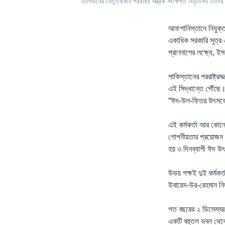
তালিবানের নেতৃত্বাধীন পররাষ্ট্র মন্ত্রক সংক্ষিপ্ত বিবৃতিসহ তাদ
আফগানিস্তানে নিযুক্ত
একাধিক সরকারি সূত্র 
প্রাণনাশের লক্ষ্যে, ইস
পাকিস্তানের পররাষ্ট্রম
এই সিদ্ধান্তে পৌঁছে।গ
“ঈদ-উল-ফিতর উৎসবের 
এই কর্মকর্তা আর কোন
গোপনীয়তার প্রয়োজন র
হয় ৩ দিনব্যাপী ঈদ উ
উভয় পক্ষই দুই কর্মকর্
উবায়েদ-উর-রেহমান নি
গত বছরের ২ ডিসেম্বর ন
একটি বহুতল ভবন থেকে 