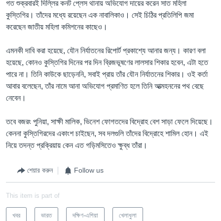
গত শুক্রবারই দিল্লির কনট প্লেস থানায় অভিযোগ দায়ের করেন সাত মহিলা
কুস্তিগির। তাঁদের মধ্যে রয়েছেন এক নাবালিকাও। সেই চিঠির প্রতিলিপি জমা
করেছেন জাতীয় মহিলা কমিশনের কাছেও।
এমনকী দাবি করা হয়েছে, যৌন নির্যাতনের রিপোর্ট প্রকাশ্যে আনার জন্য। কারণ বলা
হয়েছে, কোনও কুস্তিগির দিনের পর দিন ব্রিজভূষণের লালসার শিকার হবেন, এটা হতে
পারে না। তিনি কাউকে ছাড়েননি, সবাই প্রায় তাঁর যৌন নির্যাতনের শিকার। ওই কর্তা
আবার বলেছেন, তাঁর নামে আনা অভিযোগ প্রমাণিত হলে তিনি আত্মহননের পথ বেছে
নেবেন।
তবে বজরং পুনিয়া, সাক্ষী মালিক, ভিনেশ ফোগতদের বিদ্রোহ বেশ সাড়া ফেলে দিয়েছে।
কেননা কুস্তিগিরদের একাংশ চাইছেন, সব দলগুলি তাঁদের বিদ্রোহে শামিল হোন। এই
নিয়ে তদন্ত প্রক্রিয়ায় কেন এত গড়িমসিতেও ক্ষুব্ধ তাঁরা।
শেয়ার করুন
Follow us
This item is part of
খবর
ভারত
দক্ষিণ-এশিয়া
খেলাধুলা