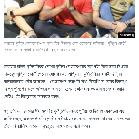
Learning English
FOLLOW US
ভারতের কুস্তি ফেডারেশন-এর সভাপতির বিরুদ্ধে যৌন হেনস্থার অভিযোগে সুপ্রিম কোর্টে
গেলেন দেশের মহিলা কুস্তিগিররা। (ছবি: দ্য ওয়াল)
অন্য ভাষায় ওয়েব সাইট
ভারতের মহিলা কুস্তিগিররা দেশের কুস্তি ফেডারেশনের সভাপতি ব্রিজভূষণ সিংয়ের
বিরুদ্ধে সুপ্রিম কোর্টে গেলেন সোমবার ২৪ এপ্রিল। কুস্তিগিররা সবাই দিল্লির
যন্তরমন্তরে ধর্নায় বসেছেন। ফেডারেশন সভাপতি তথা বিজেপি সাংসদের বিরুদ্ধে
দিল্লি পুলিশের কাছে অভিযোগ জানানো হলেও কোনও এফআইআর নেওয়া হয়নি।
সেটিও এই বিদ্রোহের অন্যতম কারণ।
শুধু তাই নয়, দেশের শীর্ষ স্থানীয় কুস্তিগীর বজরং পুনিয়া ও ভিনেশ ফোগতরা এও
জানিয়েছেন, একান্তই যদি কেন্দ্রীয় ক্রীড়ামন্ত্রক কোনও ব্যবস্থা না নেয়, সেক্ষেত্রে
তাঁরা ধর্না চালিয়ে যাবেন। বৃহত্তর আন্দোলনের পথে যাবেন।