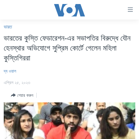
অ্যাকসেসিবিলিটি
লিংক
প্রধান
ভারত
কনটেন্টে
খবর
ভারতের কুস্তি ফেডারেশন-এর সভাপতির বিরুদ্ধে যৌন
যান।
বাংলাদেশ
প্রধান
হেনস্থার অভিযোগে সুপ্রিম কোর্টে গেলেন মহিলা
ন্যাভিগেশনে
যুক্তরাষ্ট্র
কুস্তিগিররা
যান
যুক্তরাষ্ট্রের নির্বাচন ২০২৪
অনুসন্ধানে
দ্য ওয়াল
যান
বিশ্ব
এপ্রিল ২৫, ২০২৩
ভারত
শেয়ার করুন
দক্ষিণ-এশিয়া
সম্পাদকীয়
টেলিভিশন
ভিডিও