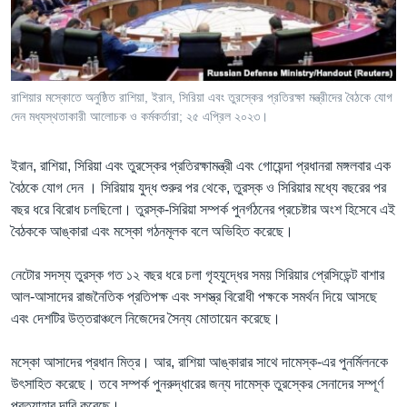
Learning English
FOLLOW US
রাশিয়ার মস্কোতে অনুষ্ঠিত রাশিয়া, ইরান, সিরিয়া এবং তুরস্কের প্রতিরক্ষা মন্ত্রীদের বৈঠকে যোগ
দেন মধ্যস্থতাকারী আলোচক ও কর্মকর্তারা; ২৫ এপ্রিল ২০২৩।
অন্য ভাষায় ওয়েব সাইট
ইরান, রাশিয়া, সিরিয়া এবং তুরস্কের প্রতিরক্ষামন্ত্রী এবং গোয়েন্দা প্রধানরা মঙ্গলবার এক
বৈঠকে যোগ দেন । সিরিয়ায় যুদ্ধ শুরুর পর থেকে, তুরস্ক ও সিরিয়ার মধ্যে বছরের পর
বছর ধরে বিরোধ চলছিলো। তুরস্ক-সিরিয়া সম্পর্ক পুনর্গঠনের প্রচেষ্টার অংশ হিসেবে এই
বৈঠককে আঙ্কারা এবং মস্কো গঠনমূলক বলে অভিহিত করেছে।
নেটোর সদস্য তুরস্ক গত ১২ বছর ধরে চলা গৃহযুদ্ধের সময় সিরিয়ার প্রেসিডেন্ট বাশার
আল-আসাদের রাজনৈতিক প্রতিপক্ষ এবং সশস্ত্র বিরোধী পক্ষকে সমর্থন দিয়ে আসছে
এবং দেশটির উত্তরাঞ্চলে নিজেদের সৈন্য মোতায়েন করেছে।
মস্কো আসাদের প্রধান মিত্র। আর, রাশিয়া আঙ্কারার সাথে দামেস্ক-এর পুনর্মিলনকে
উৎসাহিত করেছে। তবে সম্পর্ক পুনরুদ্ধারের জন্য দামেস্ক তুরস্কের সেনাদের সম্পূর্ণ
প্রত্যাহার দাবি করেছে।