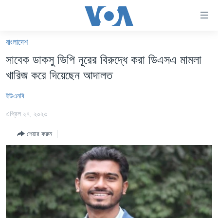
অ্যাকসেসিবিলিটি
লিংক
প্রধান
বাংলাদেশ
কনটেন্টে
খবর
সাবেক ডাকসু ভিপি নূরের বিরুদ্ধে করা ডিএসএ মামলা
যান।
বাংলাদেশ
প্রধান
খারিজ করে দিয়েছেন আদালত
ন্যাভিগেশনে
যুক্তরাষ্ট্র
যান
ইউএনবি
যুক্তরাষ্ট্রের নির্বাচন ২০২৪
অনুসন্ধানে
এপ্রিল ২৭, ২০২৩
যান
বিশ্ব
শেয়ার করুন
ভারত
দক্ষিণ-এশিয়া
সম্পাদকীয়
টেলিভিশন
ভিডিও