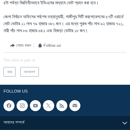
৪টা পর্যন্ত বিরতিহীনভাবে ইভিএমের মাধ্যমে ভোট গ্রহন করা হবে।
জেলা নির্বাচন অফিসের সর্বশেষ তথ্যানুযায়ী, গাজীপুর সিটি করপোরেশনের ৫৭টি ওয়ার্ডে
মোট ভোটার ১১ লাখ ৭৯ হাজার ৩৮১ জন। এর মধ্যে পুরুষ পাঁচ লাখ ৯২ হাজার ৭২১,
নারী পাঁচ লাখ ৮৬ হাজার ৬৪২ এবং হিজড়া ভোটার ১৮ জন।
শেয়ার করুন
Follow us
This item is part of
খবর
বাংলাদেশ
FOLLOW US
আমাদের সম্পর্কে