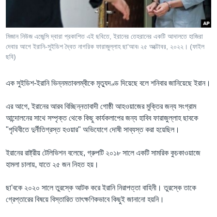
Learning English
মিজান নিউজ এজেন্সি দ্বারা প্রকাশিত এই ছবিতে, ইরানের তেহরানের একটি আদালতে হাজিরা
FOLLOW US
দেবার আগে ইরানি-সুইডিশ দ্বৈত নাগরিক ফারাজুল্লাহ ছা'আব৷ ২৫ অক্টোবর, ২০২২। (ফাইল
ছবি)
এক সুইডিশ-ইরানি ভিন্নমতাবলম্বীকে মৃত্যুদণ্ড দিয়েছে বলে শনিবার জানিয়েছে ইরান।
অন্য ভাষায় ওয়েব সাইট
এর আগে, ইরানের আরব বিচ্ছিন্নতাবাদী গোষ্ঠী আহওয়াজের মুক্তির জন্য সংগ্রাম
আন্দোলনের সাথে সম্পৃক্ত থেকে কিছু কার্যকলাপের জন্য হাবিব ফারাজুল্লাহ ছাবকে
"পৃথিবীতে দুর্নীতিগ্রস্ত হওয়ার" অভিযোগে দোষী সাব্যস্ত করা হয়েছিল।
ইরানের রাষ্ট্রীয় টেলিভিশন বলেছে, গ্রুপটি ২০১৮ সালে একটি সামরিক কুচকাওয়াজে
হামলা চালায়, যাতে ২৫ জন নিহত হয়।
ছা'বকে ২০২০ সালে তুরস্কে আটক করে ইরানি নিরাপত্তা বাহিনী। তুরস্কে তাকে
গ্রেপ্তারের বিষয়ে বিস্তারিত তাৎক্ষণিকভাবে কিছুই জানানো হয়নি।