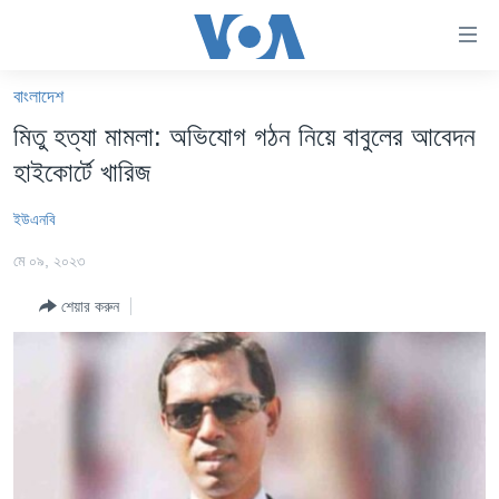
অ্যাকসেসিবিলিটি
লিংক
প্রধান
বাংলাদেশ
কনটেন্টে
খবর
মিতু হত্যা মামলা: অভিযোগ গঠন নিয়ে বাবুলের আবেদন
যান।
বাংলাদেশ
প্রধান
হাইকোর্টে খারিজ
ন্যাভিগেশনে
যুক্তরাষ্ট্র
যান
ইউএনবি
যুক্তরাষ্ট্রের নির্বাচন ২০২৪
অনুসন্ধানে
মে ০৯, ২০২৩
যান
বিশ্ব
শেয়ার করুন
ভারত
দক্ষিণ-এশিয়া
সম্পাদকীয়
টেলিভিশন
ভিডিও