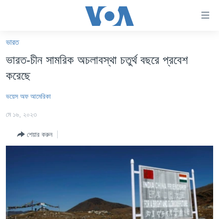
অ্যাকসেসিবিলিটি
লিংক
প্রধান
ভারত
কনটেন্টে
খবর
ভারত-চীন সামরিক অচলাবস্থা চতুর্থ বছরে প্রবেশ
যান।
বাংলাদেশ
প্রধান
করেছে
ন্যাভিগেশনে
যুক্তরাষ্ট্র
যান
ভয়েস অফ আমেরিকা
যুক্তরাষ্ট্রের নির্বাচন ২০২৪
অনুসন্ধানে
মে ১৬, ২০২৩
যান
বিশ্ব
শেয়ার করুন
ভারত
দক্ষিণ-এশিয়া
সম্পাদকীয়
টেলিভিশন
ভিডিও