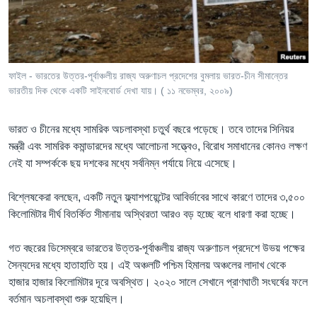
Learning English
FOLLOW US
ফাইল - ভারতের উত্তর-পূর্বাঞ্চলীয় রাজ্য অরুণাচল প্রদেশের বুমলায় ভারত-চীন সীমান্তের
ভারতীয় দিক থেকে একটি সাইনবোর্ড দেখা যায়। ( ১১ নভেম্বর, ২০০৯)
অন্য ভাষায় ওয়েব সাইট
ভারত ও চীনের মধ্যে সামরিক অচলাবস্থা চতুর্থ বছরে পড়েছে। তবে তাদের সিনিয়র
মন্ত্রী এবং সামরিক কমান্ডারদের মধ্যে আলোচনা সত্ত্বেও, বিরোধ সমাধানের কোনও লক্ষণ
নেই যা সম্পর্ককে ছয় দশকের মধ্যে সর্বনিম্ন পর্যায়ে নিয়ে এসেছে।
বিশ্লেষকেরা বলছেন, একটি নতুন ফ্ল্যাশপয়েন্টের আবির্ভাবের সাথে কারণে তাদের ৩,৫০০
কিলোমিটার দীর্ঘ বিতর্কিত সীমানায় অস্থিরতা আরও বড় হচ্ছে বলে ধারণা করা হচ্ছে।
গত বছরের ডিসেম্বরে ভারতের উত্তর-পূর্বাঞ্চলীয় রাজ্য অরুণাচল প্রদেশে উভয় পক্ষের
সৈন্যদের মধ্যে হাতাহাতি হয়। এই অঞ্চলটি পশ্চিম হিমালয় অঞ্চলের লাদাখ থেকে
হাজার হাজার কিলোমিটার দূরে অবস্থিত। ২০২০ সালে সেখানে প্রাণঘাতী সংঘর্ষের ফলে
বর্তমান অচলাবস্থা শুরু হয়েছিল।