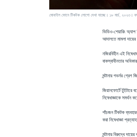
মোবাইল ফোনে টিকটক লোগো দেখা যাচ্ছে। ১৮ মার্চ, ২০২৩। ব
ভিডিও-শেয়ারিং অ্যাপ ট
আদালতে মামলা দায়ে
নজিরবিহীন এই নিষেধাজ
বাকস্বাধীনতার অধিকা
মন্টানার গভর্নর গ্রেগ
জিয়ানফোর্টে টুইটারে ব
নিষেধাজ্ঞাকে সমর্থন 
পাঁচজন টিকটক ব্যবহা
করা নিষেধাজ্ঞা প্রত্
মন্টানার বিরুদ্ধে দায়ে