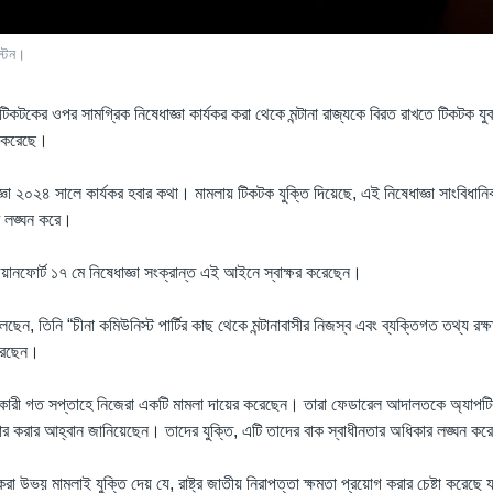
স্টন।
িকটকের ওপর সামগ্রিক নিষেধাজ্ঞা কার্যকর করা থেকে মন্টানা রাজ্যকে বিরত রাখতে টিকটক যুক্
র করেছে।
্ঞা ২০২৪ সালে কার্যকর হবার কথা। মামলায় টিকটক যুক্তি দিয়েছে, এই নিষেধাজ্ঞা সাংবিধানিক
র লঙ্ঘন করে।
 জিয়ানফোর্ট ১৭ মে নিষেধাজ্ঞা সংক্রান্ত এই আইনে স্বাক্ষর করেছেন।
লেছেন, তিনি “চীনা কমিউনিস্ট পার্টির কাছ থেকে মন্টানাবাসীর নিজস্ব এবং ব্যক্তিগত তথ্য রক্
করেছেন।
রকারী গত সপ্তাহে নিজেরা একটি মামলা দায়ের করেছেন। তারা ফেডারেল আদালতকে অ্যাপটি
যাহার করার আহ্বান জানিয়েছেন। তাদের যুক্তি, এটি তাদের বাক স্বাধীনতার অধিকার লঙ্ঘন ক
র করা উভয় মামলাই যুক্তি দেয় যে, রাষ্ট্র জাতীয় নিরাপত্তা ক্ষমতা প্রয়োগ করার চেষ্টা করেছে 