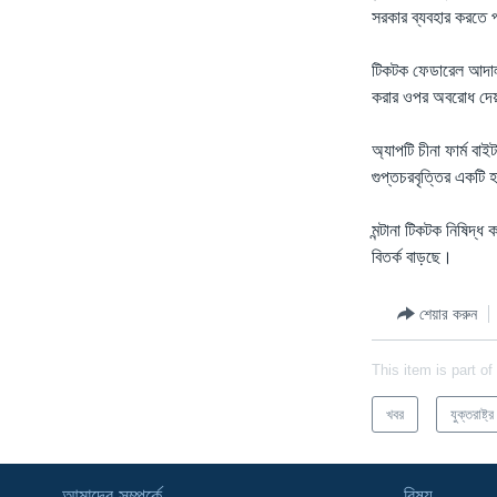
সরকার ব্যবহার করতে প
টিকটক ফেডারেল আদালত
করার ওপর অবরোধ দেয়
অ্যাপটি চীনা ফার্ম বা
গুপ্তচরবৃত্তির একটি
মন্টানা টিকটক নিষিদ্ধ
বিতর্ক বাড়ছে।
শেয়ার করুন
This item is part of
খবর
যুক্তরাষ্ট্র
আমাদের সম্পর্কে
বিষয়