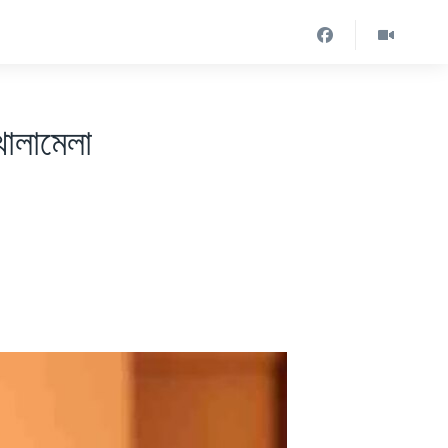
খোলামেলা