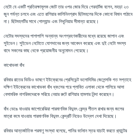
নেটো যে একটি প্রতিরক্ষামূলক জোট তার ওপর জোর দিয়ে গেরহার্টজ বলেন, মহড়া ২৩
জুন পর্যন্ত চলবে এবং এতে রাশিয়ার কালিনিনগ্রাদ ছিটমহলের দিকে কোনো বিমান পাঠাবে
না। ছিটমহলটির সাথে পোল্যান্ড এবং লিথুনিয়ার সীমান্ত রয়েছে।
নেটোর সদস্যদের পাশাপাশি অন্যান্য অংশগ্রহণকারীদের মধ্যে রয়েছে জাপান এবং
সুইডেন। সুইডেন নেটোতে যোগদানের জন্য আবেদন করেছে এবং দুই নেটো সদস্য
বাদে সকলের কাছ থেকে প্রয়োজনীয় অনুমোদন পেয়েছে।
কাখোভকা বাঁধ
রবিবার রাতের ভিডিও ভাষণে ইউক্রেনের প্রেসিডেন্ট ভলোদিমির জেলেন্সকি গত সপ্তাহে
দক্ষিণ ইউক্রেনের কাখোভকা বাঁধ ধ্বংসের পরে প্লাবিত এলাকা থেকে পালিয়ে আসা
বেসামরিক নাগরিকদেরকে সরিয়ে নেয়ার রুটে রাশিয়ার হামলার নিন্দা করেছেন।
বাঁধ ভেঙে যাওয়ায় জাপোরেঝিয়া পারমাণবিক বিদ্যুৎ কেন্দ্র শীতল রাখার জন্য জলের
মাত্রা কমে যাওয়ায় পারমাণবিক বিদ্যুৎ কেন্দ্রটি নিয়েও উদ্বেগ দেখা দিয়েছে।
রবিবার আন্তর্জাতিক পরমাণু সংস্থা বলেছে, পানির বর্তমান স্তর যাচাই করতে প্ল্যান্টের