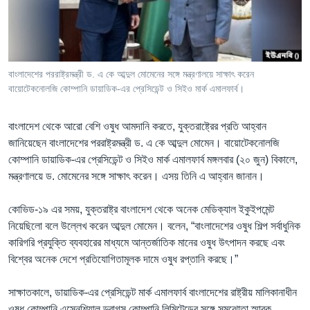
Learning English
FOLLOW US
বাংলাদেশের পররাষ্ট্রমন্ত্রী ড. এ কে আব্দুল মোমেনের সঙ্গে মন্ত্রণালয়ে সাক্ষাৎ করেন
বায়োটেকনোলজি কোম্পানি ডায়াডিক-এর প্রেসিডেন্ট ও সিইও মার্ক এমালফার্ব।
অন্য ভাষায় ওয়েব সাইট
বাংলাদেশ থেকে আরো বেশি ওষুধ আমদানি করতে, যুক্তরাষ্ট্রের প্রতি আহ্বান
জানিয়েছেন বাংলাদেশের পররাষ্ট্রমন্ত্রী ড. এ কে আব্দুল মোমেন। বায়োটেকনোলজি
কোম্পানি ডায়াডিক-এর প্রেসিডেন্ট ও সিইও মার্ক এমালফার্ব মঙ্গলবার (২০ জুন) বিকালে,
মন্ত্রণালয়ে ড. মোমেনের সঙ্গে সাক্ষাৎ করেন। এসয় তিনি এ আহ্বান জানান।
কোভিড-১৯ এর সময়, যুক্তরাষ্ট্র বাংলাদেশ থেকে অনেক মেডিক্যাল ইকুইপমেন্ট
নিয়েছিলো বলে উল্লেখ করেন আব্দুল মোমেন। বলেন, “বাংলাদেশের ওষুধ শিল্প সর্বাধুনিক
কারিগরি প্রযুক্তি ব্যবহারের মাধ্যমে আন্তর্জাতিক মানের ওষুধ উৎপাদন করছে এবং
বিশ্বের অনেক দেশে প্রতিযোগিতামূলক দামে ওষুধ রপ্তানি করছে।”
সাক্ষাতকালে, ডায়াডিক-এর প্রেসিডেন্ট মার্ক এমালফার্ব বাংলাদেশের রাষ্ট্রীয় মালিকানাধীন
ওষুধ কোম্পানি এসেনশিয়াল ড্রাগস কোম্পানি লিমিটেডের সঙ্গে সমঝোতা স্মারক