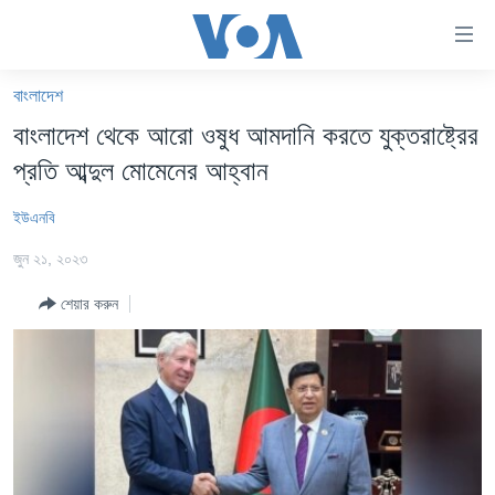
অ্যাকসেসিবিলিটি
লিংক
প্রধান
বাংলাদেশ
কনটেন্টে
খবর
বাংলাদেশ থেকে আরো ওষুধ আমদানি করতে যুক্তরাষ্ট্রের
যান।
বাংলাদেশ
প্রধান
প্রতি আব্দুল মোমেনের আহ্বান
ন্যাভিগেশনে
যুক্তরাষ্ট্র
যান
ইউএনবি
যুক্তরাষ্ট্রের নির্বাচন ২০২৪
অনুসন্ধানে
জুন ২১, ২০২৩
যান
বিশ্ব
শেয়ার করুন
ভারত
দক্ষিণ-এশিয়া
সম্পাদকীয়
টেলিভিশন
ভিডিও