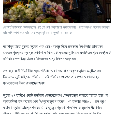
Learning English
FOLLOW US
শোকার্ত ব্যক্তিরা ইউক্রেনের এই লেখিকা ভিক্টোরিয়া অ্যামেলিনার প্রতি শ্রদ্ধা নিবেদন করছেন
তাঁর ছবি স্পর্শ করে তাঁর শেষ কৃত্যানুষ্ঠানে । জুলাই ৪, ২০২৩।
অন্য ভাষায় ওয়েব সাইট
বহু মানুষ হাতে ফুলের স্তবক এবং চোখে অশ্রু নিয়ে মঙ্গলবার চির-বিদায় জানালেন
একজন পুরস্কার প্রাপ্ত লেখিকাকে যিনি ইউক্রেনের পূর্বাঞ্চলে একটি জনপ্রিয় রেস্টুরেন্টে
রাশিয়ার ক্ষেপণাস্ত্র হামলায় নিহতদের মধ্যে ছিলেন অন্যতম।
৩৭ বছর বয়সী ভিক্টোরিয়া অ্যামেলিনার স্মরণ সভা বা শেষকৃত্যানুষ্ঠান অনুষ্ঠিত হয়
কিয়েভের সেন্ট মাইকেল গীর্জায় । এই গীর্জায় সাধারণত এ ধরণের স্মরণসভা হয়
যুদ্ধক্ষেত্রে নিহত সৈন্যদের জন্য।
জুনের ২৭ তারিখে একটি জনপ্রিয় রেস্টুরেন্টে রুশ ক্ষেপনাস্ত্রের আঘাতে আহত হবার পর
অ্যামেলিনা হাসপাতালে শেষ নিঃশ্বাস ত্যাগ করেন। ঐ হামলায় আরও ১২ জন প্রাণ
হারান। ক্রামাতোরস্ক শহরের ঐ রেস্টুরেন্টে প্রায়ই সাংবাদিক ও ত্রাণকর্মীরা গিয়ে
থাকেন। ইউক্রেনের সাহিত্যিক সমাজ, তাঁর স্বজনবৃন্দ এবং কিয়েভের অধিবাসীরা