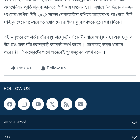
অ্যামেলিয়ার প্রতি শ্রদ্ধা জানাতে ঐ গীর্জায় সমবেত হন। অ্যামেলিনা ছিলেন একজন
প্রখ্যাত লেখিকা যিনি ২০২২ সালের ফেব্রুয়ারিতে রাশিয়ার আক্রমণের পর থেকে তিনি
সাহিত্য থেকে সরেএসে মনোযোগ দেন রাশিয়ার যুদ্ধাপরাধকে তুলে ধরার দিকে।
এই অনুষ্ঠানে শোকার্তরা তাঁর বন্ধ কাস্কেটের দিকে ধীর পায়ে অগ্রসর হন এবং হলুদ ও
নীল রঙে ঢাকা তাঁর মরদেহবাহী কাস্কেট স্পর্শ করেন । অনেকেই কান্না থামাতে
পারেননি। ঐ কাস্কেটের পাশে অনেকেই পুস্পস্তবক অর্পণ করেন।
শেয়ার করুন
Follow us
FOLLOW US
আমাদের সম্পর্কে
বিষয়