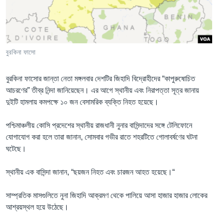
Learning English
FOLLOW US
বুরকিনা ফাসো
বুরকিনা ফাসোর জান্তা নেতা মঙ্গলবার দেশটির জিহাদি বিদ্রোহীদের “কাপুরুষোচিত
অন্য ভাষায় ওয়েব সাইট
আচরণের” তীব্র নিন্দা জানিয়েছেন। এর আগে স্থানীয় এবং নিরাপত্তা সূত্র জানায়
দুইটি হামলায় কমপক্ষে ১০ জন বেসামরিক ব্যক্তি নিহত হয়েছে।
পশ্চিমাঞ্চলীয় কোসি প্রদেশের স্থানীয় রাজধানী নুনার বাসিন্দাদের সঙ্গে টেলিফোনে
যোগাযোগ করা হলে তারা জানান, সোমবার গভীর রাতে শহরটিতে গোলাবর্ষণের ঘটনা
ঘটেছে।
স্থানীয় এক বাসিন্দা জানান, “ছয়জন নিহত এবং চারজন আহত হয়েছে।“
সাম্প্রতিক মাসগুলিতে নুনা জিহাদি আক্রমণ থেকে পালিয়ে আসা হাজার হাজার লোকের
আশ্রয়স্থল হয়ে উঠেছে।