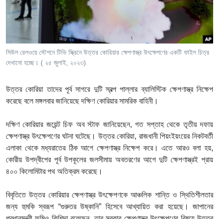
Learning English
FOLLOW US
সিউল রেলওয়ে স্টেশনে টিভি স্ক্রিনে উত্তর কোরিয়ার ক্ষেপণাস্ত্র উৎক্ষেপণের একটি ফাইল চিত্র
দেখানো হচ্ছে। ( ২৫ জুলাই, ২০২৩)
অন্য ভাষায় ওয়েব সাইট
উত্তর
কোরিয়া
তাদের
পূর্ব
সাগরে
দুটি
স্বল্প
পাল্লার
ব্যালিস্টিক
ক্ষেপণাস্ত্র
নিক্ষেপ
করেছে
বলে
মঙ্গলবার
জানিয়েছে
দক্ষিণ
কোরিয়ার
সামরিক
বাহিনী।
দক্ষিণ
কোরিয়ার
জয়েন্ট
চিফ
অব
স্টাফ
জানিয়েছেন
,
গত
সপ্তাহ
থেকে
তৃতীয়
দফায়
ক্ষেপণাস্ত্র
উৎক্ষেপণের ঘটনা ঘটেছে।
উত্তর
কোরিয়া
,
রাজধানী
পিয়ংইয়ংয়ের
নিকটবর্তী
এলাকা
থেকে
মধ্যরাতের
ঠিক
আগে
ক্ষেপণাস্ত্র
নিক্ষেপ
করে।
এতে আরও
বলা
হয়
,
কোরীয়
উপদ্বীপের
পূর্ব
উপকূলের
জলসীমায়
অবতরণের
আগে
দুটি
ক্ষেপণাস্ত্রই
প্রায়
৪০০
কিলোমিটার
পথ
অতিক্রম
করেছে।
বিবৃতিতে
উত্তর
কোরিয়ার
ক্ষেপণাস্ত্র
উৎক্ষেপণকে আঞ্চলিক শান্তি ও স্থিতিশীলতার
জন্য হুমকি স্বরূপ
“
গুরুতর
উষ্কানি
”
হিসেবে
আখ্যায়িত
করা
হয়েছে
।
জাপানের
প্রধানমন্ত্রী
ফুমিও
কিশিদা
বলেছেন
,
তার
সরকার
ক্ষেপণাস্ত্র
উৎক্ষেপণের
বিষয়ে
উত্তর