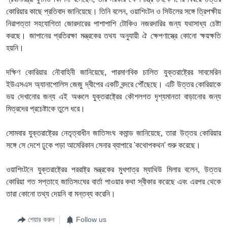
কোরিয়ার
কাছে
প্রতিবাদ
জানিয়েছে
।
তিনি
বলেন
,
ওয়াশিংটন
ও
সিউলের
সঙ্গে
ত্রিপক্ষীয়
নিরাপত্তা
সহযোগিতা
জোরদারের
পাশাপাশি
টোকিও
নজরদারির
জন্য
যথাসাধ্য
চেষ্টা
করছে। জাপানের প্রতিরক্ষা মন্ত্রকের তথয অনুযায়ী ঐ ক্ষেপণাস্ত্রে কোনো ক্ষয়ক্ষতি
হয়নি।
দক্ষিণ
কোরিয়ার
নৌবাহিনী
জানিয়েছে
,
পারমাণবিক
চালিত
যুক্তরাষ্ট্রের সাবমেরিন
ইউএসএস
অ্যানাপোলিস
জেজু
দ্বীপের
একটি
বন্দরে
পৌঁছেছে।
এটি
উত্তর
কোরিয়াকে
ভয়
দেখানোর
জন্য
এই
অঞ্চলে
যুক্তরাষ্ট্রের
কৌশলগত
দৃশ্যমানতা
বাড়ানোর
জন্য
মিত্রদের
প্রচেষ্টাকে
তুলে
ধরে।
সোমবার
যুক্তরাষ্ট্রের
নেতৃত্বাধীন
জাতিসংঘ
কমান্ড
জানিয়েছে
,
তারা
উত্তর
কোরিয়ার
সঙ্গে সে দেশে ঢুকে পড়া আমেরিকান সেনার ব্যাপারে
'
কথোপকথন
'
শুরু করেছে।
ওয়াশিংটনে যুক্তরাষ্ট্রের পররাষ্ট্র মন্ত্রকের মুখপাত্র ম্যাথিউ মিলার বলেন
,
উত্তর
কোরিয়া গত সপ্তাহে জাতিসংঘের বার্তা পাওয়ার কথা স্বীকার করেছে এবং এরপর থেকে
তারা কোনো তথ্য দেয়নি বা মন্তব্য করেনি।
শেয়ার করুন
Follow us