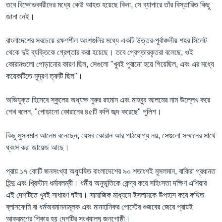
তবে বিক্ষোভকারীদের মধ্যে কেউ আহত হয়েছে কিনা, সে ব্যাপারে তাঁর বিস্তারিত কিছু
জানা নেই।
বাংলাদেশের সবচেয়ে রক্ষণশীল অংশগুলির মধ্যে একটি উত্তর-পূর্বাঞ্চলীয় শহর সিলেট
থেকে দুই ব্যক্তিকে গ্রেপ্তার করা হয়েছে। তবে গ্রেপ্তারকৃতরা বলেছে, ওই
কোরানগুলো পোড়ানোর কারণ ছিল, সেগুলো "খুবই পুরানো হয়ে গিয়েছিল, এবং এর মধ্যে
কয়েকটিতে মুদ্রণ ত্রুটি ছিল"।
অভিযুক্ত হিসেবে স্কুলের অধ্যক্ষ নুরুর রহমান এবং মাহবুব আলমের নাম উল্লেখ করে
শেখ বলেন, "পোড়ানো কোরানের ৪৫টি কপি জব্দ করেছে" পুলিশ।
কিছু মুসলমান আলেম বলেছেন, যেসব কোরান আর পাঠযোগ্য নয়, সেগুলো সম্মানের সাথে
ধ্বংস করা জায়েজ আছে।
প্রায় ১৭ কোটি জনসংখ্যা অধ্যুষিত বাংলাদেশের ৯০ শতাংশই মুসলমান, বাকিরা প্রধানত
হিন্দু এবং খ্রিস্টান ধর্মাবলম্বী। ধর্মীয় অনুভূতিকে কেন্দ্র করে সহিংসতা দক্ষিণ এশিয়ার
এই দেশটিতে খুবই সাধারণ ঘটনা। সামাজিক মাধ্যমে ইসলামকে উপহাস করে কথিত
ব্লাসফেমি বা ধর্মঅবমাননামূলক এবং মানহানিকর পোস্টের গুজবের জেরে প্রায়ই
আক্রমণের শিকার হয় দেশটির সংখ্যালঘু জনগোষ্ঠী।