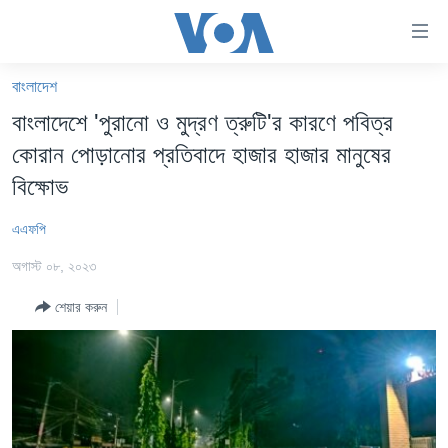
অ্যাকসেসিবিলিটি
লিংক
প্রধান
বাংলাদেশ
কনটেন্টে
খবর
বাংলাদেশে 'পুরানো ও মুদ্রণ ত্রুটি'র কারণে পবিত্র
যান।
বাংলাদেশ
প্রধান
কোরান পোড়ানোর প্রতিবাদে হাজার হাজার মানুষের
ন্যাভিগেশনে
যুক্তরাষ্ট্র
বিক্ষোভ
যান
যুক্তরাষ্ট্রের নির্বাচন ২০২৪
অনুসন্ধানে
এএফপি
যান
বিশ্ব
অগাস্ট ০৮, ২০২৩
ভারত
শেয়ার করুন
দক্ষিণ-এশিয়া
সম্পাদকীয়
টেলিভিশন
ভিডিও