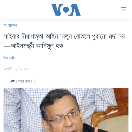
অ্যাকসেসিবিলিটি
লিংক
প্রধান
বাংলাদেশ
কনটেন্টে
খবর
সাইবার নিরাপত্তা আইন ‘নতুন বোতলে পুরানো মদ’ নয়
যান।
বাংলাদেশ
প্রধান
—আইনমন্ত্রী আনিসুল হক
ন্যাভিগেশনে
যুক্তরাষ্ট্র
যান
ইউএনবি
যুক্তরাষ্ট্রের নির্বাচন ২০২৪
অনুসন্ধানে
অগাস্ট ১১, ২০২৩
যান
বিশ্ব
শেয়ার করুন
ভারত
দক্ষিণ-এশিয়া
সম্পাদকীয়
টেলিভিশন
ভিডিও