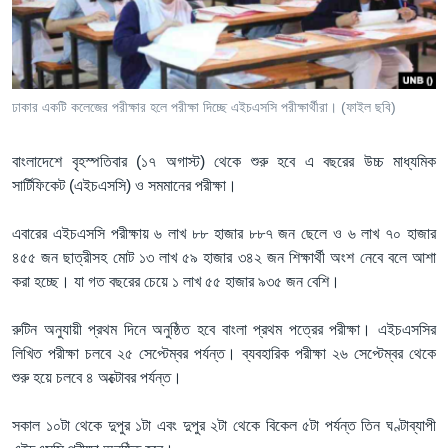
Learning English
FOLLOW US
ঢাকার একটি কলেজের পরীক্ষার হলে পরীক্ষা দিচ্ছে এইচএসসি পরীক্ষার্থীরা। (ফাইল ছবি)
বাংলাদেশে বৃহস্পতিবার (১৭ অগাস্ট) থেকে শুরু হবে এ বছরের উচ্চ মাধ্যমিক
অন্য ভাষায় ওয়েব সাইট
সার্টিফিকেট (এইচএসসি) ও সমমানের পরীক্ষা।
এবারের এইচএসসি পরীক্ষায় ৬ লাখ ৮৮ হাজার ৮৮৭ জন ছেলে ও ৬ লাখ ৭০ হাজার
৪৫৫ জন ছাত্রীসহ মোট ১৩ লাখ ৫৯ হাজার ৩৪২ জন শিক্ষার্থী অংশ নেবে বলে আশা
করা হচ্ছে। যা গত বছরের চেয়ে ১ লাখ ৫৫ হাজার ৯৩৫ জন বেশি।
রুটিন অনুযায়ী প্রথম দিনে অনুষ্ঠিত হবে বাংলা প্রথম পত্রের পরীক্ষা। এইচএসসির
লিখিত পরীক্ষা চলবে ২৫ সেপ্টেম্বর পর্যন্ত। ব্যবহারিক পরীক্ষা ২৬ সেপ্টেম্বর থেকে
শুরু হয়ে চলবে ৪ অক্টোবর পর্যন্ত।
সকাল ১০টা থেকে দুপুর ১টা এবং দুপুর ২টা থেকে বিকেল ৫টা পর্যন্ত তিন ঘণ্টাব্যাপী