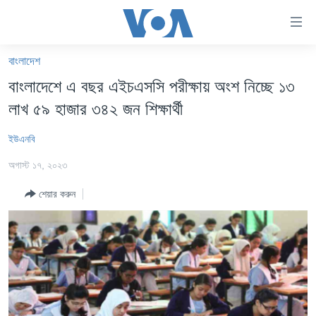
অ্যাকসেসিবিলিটি
লিংক
প্রধান
বাংলাদেশ
কনটেন্টে
খবর
বাংলাদেশে এ বছর এইচএসসি পরীক্ষায় অংশ নিচ্ছে ১৩
যান।
বাংলাদেশ
প্রধান
লাখ ৫৯ হাজার ৩৪২ জন শিক্ষার্থী
ন্যাভিগেশনে
যুক্তরাষ্ট্র
যান
ইউএনবি
যুক্তরাষ্ট্রের নির্বাচন ২০২৪
অনুসন্ধানে
অগাস্ট ১৭, ২০২৩
যান
বিশ্ব
শেয়ার করুন
ভারত
দক্ষিণ-এশিয়া
সম্পাদকীয়
টেলিভিশন
ভিডিও