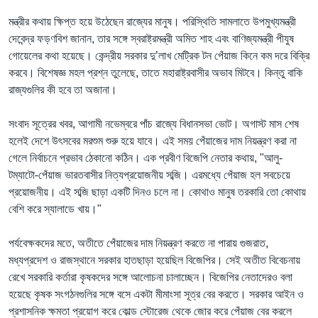
মন্ত্রীর কথায় ক্ষিপ্ত হয়ে উঠেছেন রাজ্যের মানুষ। পরিস্থিতি সামলাতে উপমুখ্যমন্ত্রী
দেবেন্দ্র ফড়ণবিশ জানান, তার সঙ্গে স্বরাষ্ট্রমন্ত্রী অমিত শাহ এবং বাণিজ্যমন্ত্রী পীযুষ
গোয়েলের কথা হয়েছে। কেন্দ্রীয় সরকার দু’লাখ মেট্রিক টন পেঁয়াজ কিনে কম দরে বিক্রি
করবে। বিশেষজ্ঞ মহল প্রশ্ন তুলেছে, তাতে মহারাষ্ট্রবাসীর অভাব মিটবে। কিন্তু বাকি
রাজ্যগুলির কী হবে তা অজানা।
সংবাদ সূত্রের খবর, আগামী নভেম্বরে পাঁচ রাজ্যে বিধানসভা ভোট। অগাস্ট মাস শেষ
হলেই দেশে উৎসবের মরশুম শুরু হয়ে যাবে। এই সময় পেঁয়াজের দাম নিয়ন্ত্রণ করা না
গেলে নির্বাচনে প্রভাব ঠেকানো কঠিন। এক প্রবীণ বিজেপি নেতার কথায়, "আলু-
টম্যাটো-পেঁয়াজ ভারতবাসীর নিত্যপ্রয়োজনীয় সব্জি। এরমধ্যে পেঁয়াজ হল সবচেয়ে
প্রয়োজনীয়। এই সব্জি ছাড়া একটি দিনও চলে না। কোথাও মানুষ তরকারি তো কোথায়
বেশি করে স্যালাডে খায়।"
পর্যবেক্ষকদের মতে, অতীতে পেঁয়াজের দাম নিয়ন্ত্রণ করতে না পারায় গুজরাত,
মধ্যপ্রদেশ ও রাজস্থানে সরকার হাতছাড়া হয়েছিল বিজেপির। সেই অতীত বিবেচনায়
রেখে সরকারি কর্তারা কৃষকদের সঙ্গে আলোচনা চালাচ্ছেন। বিজেপির নেতাদেরও বলা
হয়েছে কৃষক সংগঠনগুলির সঙ্গে বসে একটা মীমাংসা সূত্র বের করতে। সরকার আইন ও
প্রশাসনিক ক্ষমতা প্রয়োগ করে কোল্ড স্টোরেজ থেকে জোর করে পেঁয়াজ বের করলে