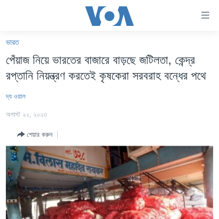
অ্যাকসেসিবিলিটি
লিংক
প্রধান
ভারত
কনটেন্টে
খবর
পেঁয়াজ নিয়ে ভারতের বাজারে বাড়ছে জটিলতা, কেন্দ্র
যান।
বাংলাদেশ
প্রধান
রপ্তানি নিয়ন্ত্রণ করতেই কৃষকেরা সরবরাহ বন্ধের পথে
ন্যাভিগেশনে
যুক্তরাষ্ট্র
যান
দ্য ওয়াল
যুক্তরাষ্ট্রের নির্বাচন ২০২৪
অনুসন্ধানে
অগাস্ট ২২, ২০২৩
যান
বিশ্ব
শেয়ার করুন
ভারত
দক্ষিণ-এশিয়া
সম্পাদকীয়
টেলিভিশন
ভিডিও