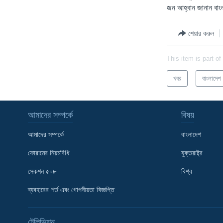
জন আহ্বান জানান বাংল
শেয়ার করুন
This item is part of
খবর
বাংলাদেশ
আমাদের সম্পর্কে
বিষয়
আমাদের সম্পর্কে
বাংলাদেশ
ফোরামের নিয়মবিধি
যুক্তরাষ্ট্র
সেকশন ৫০৮
বিশ্ব
Learning English
ব্যবহারের শর্ত এবং গোপনীয়তা বিজ্ঞপ্তি
FOLLOW US
টেলিভিশন