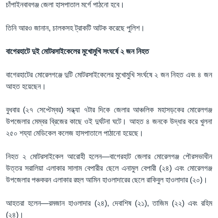
চাঁপাইনবাবগঞ্জ জেলা হাসপাতাল মর্গে পাঠনো হবে।
তিনি আরও জানান, চালকসহ ট্রাকটি আটক করেছে পুলিশ।
বাগেরহাটে দুই মোটরসাইকেলের মুখোমুখি সংঘর্ষে ২ জন নিহত
বাগেরহাটের মোরেলগঞ্জে দুটি মোটরসাইকেলের মুখোমুখি সংর্ঘষে ২ জন নিহত এবং ৪ জন
আহত হয়েছেন।
বুধবার (২৭ সেপ্টেম্বর) সন্ধ্যা ৭টার দিকে জেলার আঞ্চলিক মহাসড়কের মোরেলগঞ্জ
উপজেলার মেম্বর ব্রিজের কাছে ওই দুর্ঘটনা ঘটে। আহত ৪ জনকে উদ্ধার করে খুলনা
২৫০ শয্যা মেডিকেল কলেজ হাসপাতালে পাঠানো হয়েছে।
নিহত ২ মোটরসাইকেল আরোহী হলেন—বাগেরহাট জেলার মোরেলগঞ্জ পৌরসভাধীন
উত্তর সরালিয়া এলাকার সালাম বেপারীর ছেলে এনামুল বেপারী (২৪) এবং মোরেলগঞ্জ
উপজেলার পঞ্চকরন এলাকার রহুল আমিন হাওলাদারের ছেলে রাকিবুল হাওলাদার (২০)।
আহতরা হলেন—রমজান হাওলাদার (২৪), দেবাশিষ (২১), তাজিম (২২) এবং রহিম
(২৪)।