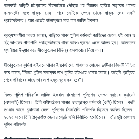
বহনকারী গাড়িটি চট্টগ্রামের মীরসরাইয়ে পৌঁছার পর নিয়ন্ত্রণ হারিয়ে সড়কের পাশের
কালভার্টের সঙ্গে ধাক্কা দেয়। পরে সেটিকে পেছন থেকে ধাক্কা দেয় একটি
প্রাইভেটকার। আর এতেই ঘটনাস্থলে মারা যান জাহিদ ইকবাল।
প্রত্যক্ষদর্শীরা আরও জানান, গাড়িতে থাকা পুলিশ কর্মকর্তা জাহিদের ছেলে, দুই বোন ও
দুই ভাগনের পাশাপাশি প্রাইভেটকারে থাকা আরও দুজনও এতে আহত হন। আহতদের
স্থানীয়রা উদ্ধার করে সীতাকুণ্ডের বিভিন্ন হাসপাতালে নিয়ে যান।
সীতাকুণ্ডের কুমিরা হাইওয়ে থানার ইনচার্জ মো. শাহাদাত হোসেন দুর্ঘটনার বিষয়টি নিশ্চিত
করে বলেন, “নিহত পুলিশ সদস্যের লাশ কুমিরা হাইওয়ে থানায় আছে। আইনি প্রক্রিয়া
শেষে পরিবারের কাছে তার লাশ হস্তান্তর করা হবে”।
নিহত পুলিশ পরিদর্শক জাহিদ ইকবাল বাংলাদেশ পুলিশের ২৭তম ব্যাচের ক্যাডেট
(এসআই) ছিলেন। তিনি রাণীসংকৈল থানার ভারপ্রাপ্ত কর্মকর্তা (ওসি) ছিলেন। বদলি
হওয়ার আগে চুয়াডাঙ্গা জেলা পুলিশের সিআইডি পরিদর্শক হিসেবে কর্মরত ছিলেন।
২০২২ সালে তিনি ঠাকুরগাঁও জেলার শ্রেষ্ঠ ওসি নির্বাচিত হয়েছিলেন। তাঁর স্ত্রী রেশমাও
পুলিশ পরিদর্শক।