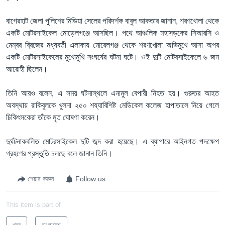
বাগেরহাট জেলা পুলিশের মিডিয়া সেলের পরিদর্শক বাবুল আকতার জানান, শরণখোলা থেকে
একটি মোটরসাইকেল মোড়েলগঞ্জে আসছিল। পথে আঞ্চলিক মহাসড়কের সিআরসি ও
মেম্বর ব্রিজের মধ্যবর্তী এলাকায় মোরেলগঞ্জ থেকে শরণখোলা অভিমুখে আসা অপর
একটি মোটরসাইকেলের মুখোমুখি সংঘর্ষের ঘটনা ঘটে। ওই দুটি মোটরসাইকেলে ৬ জন
আরোহী ছিলেন।
তিনি আরও বলেন, এ সময় ঘটনাস্থলে এনামুল বেপারী নিহত হয়। গুরুতর আহত
অবস্থায় রাকিবুলকে খুলনা ২৫০ শয্যাবিশিষ্ট মেডিকেল কলেজ হাপাতালে নিয়ে গেলে
চিকিৎসকেরা তাঁকে মৃত ঘোষণা করেন।
দুর্ঘটনাকবলিত মোটরসাইকেল দুটি জব্দ করা হয়েছে। এ ব্যাপারে আইনগত পদক্ষেপ
গ্রহণের প্রস্তুতি চলছে বলে জানান তিনি।
শেয়ার করুন
Follow us
This item is part of
খবর
বাংলাদেশ