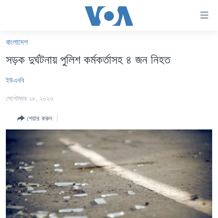
অ্যাকসেসিবিলিটি
লিংক
প্রধান
বাংলাদেশ
কনটেন্টে
খবর
সড়ক দুর্ঘটনায় পুলিশ কর্মকর্তাসহ ৪ জন নিহত
যান।
বাংলাদেশ
প্রধান
ইউএনবি
ন্যাভিগেশনে
যুক্তরাষ্ট্র
যান
সেপ্টেম্বর ২৮, ২০২৩
যুক্তরাষ্ট্রের নির্বাচন ২০২৪
অনুসন্ধানে
যান
শেয়ার করুন
বিশ্ব
ভারত
দক্ষিণ-এশিয়া
সম্পাদকীয়
টেলিভিশন
ভিডিও