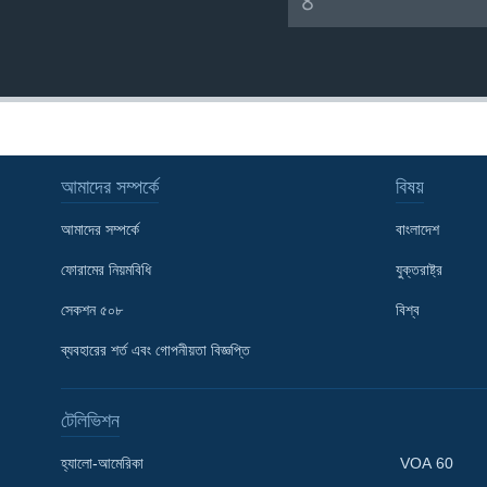
আমাদের সম্পর্কে
বিষয়
আমাদের সম্পর্কে
বাংলাদেশ
ফোরামের নিয়মবিধি
যুক্তরাষ্ট্র
সেকশন ৫০৮
বিশ্ব
Learning English
ব্যবহারের শর্ত এবং গোপনীয়তা বিজ্ঞপ্তি
FOLLOW US
টেলিভিশন
হ্যালো-আমেরিকা
VOA 60
অন্য ভাষায় ওয়েব সাইট