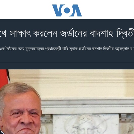
ে সাক্ষাৎ করলেন জর্ডানের বাদশাহ দ্বিতী
 এক বৈঠকের সময় যুক্তরাজ্যের প্রধানমন্ত্রী ঋষি সুনাক জর্ডানের বাদশাহ দ্বিতীয় আব্দুল্লাহ-র 