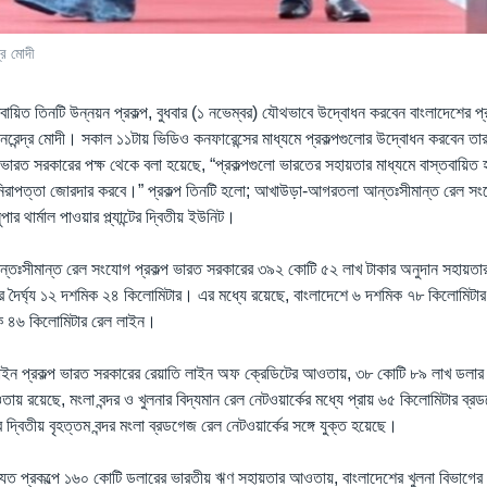
দ্র মোদী
বায়িত তিনটি উন্নয়ন প্রকল্প, বুধবার (১ নভেম্বর) যৌথভাবে উদ্বোধন করবেন বাংলাদেশের প্রধ
ী নরেন্দ্র মোদী। সকাল ১১টায় ভিডিও কনফারেন্সের মাধ্যমে প্রকল্পগুলোর উদ্বোধন করবেন তা
 ভারত সরকারের পক্ষ থেকে বলা হয়েছে, “প্রকল্পগুলো ভারতের সহায়তার মাধ্যমে বাস্তবায়িত 
নিরাপত্তা জোরদার করবে।” প্রকল্প তিনটি হলো; আখাউড়া-আগরতলা আন্তঃসীমান্ত রেল সংযো
র থার্মাল পাওয়ার প্ল্যান্টের দ্বিতীয় ইউনিট।
ঃসীমান্ত রেল সংযোগ প্রকল্প ভারত সরকারের ৩৯২ কোটি ৫২ লাখ টাকার অনুদান সহায়তার
 দৈর্ঘ্য ১২ দশমিক ২৪ কিলোমিটার। এর মধ্যে রয়েছে, বাংলাদেশে ৬ দশমিক ৭৮ কিলোমিটার
মিক ৪৬ কিলোমিটার রেল লাইন।
 লাইন প্রকল্প ভারত সরকারের রেয়াতি লাইন অফ ক্রেডিটের আওতায়, ৩৮ কোটি ৮৯ লাখ ডলার ব্
ায় রয়েছে, মংলা বন্দর ও খুলনার বিদ্যমান রেল নেটওয়ার্কের মধ্যে প্রায় ৬৫ কিলোমিটার ব্
দ্বিতীয় বৃহত্তম বন্দর মংলা ব্রডগেজ রেল নেটওয়ার্কের সঙ্গে যুক্ত হয়েছে।
বিদ্যুত প্রকল্পে ১৬০ কোটি ডলারের ভারতীয় ঋণ সহায়তার আওতায়, বাংলাদেশের খুলনা বিভাগে