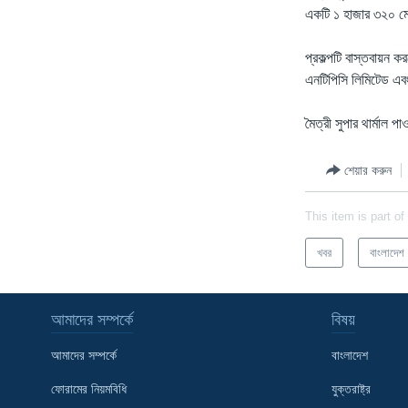
একটি ১ হাজার ৩২০ মেগা
প্রকল্পটি বাস্তবায়ন
এনটিপিসি লিমিটেড এবং 
মৈত্রী সুপার থার্মাল প
শেয়ার করুন
This item is part of
খবর
বাংলাদেশ
আমাদের সম্পর্কে
বিষয়
আমাদের সম্পর্কে
বাংলাদেশ
ফোরামের নিয়মবিধি
যুক্তরাষ্ট্র