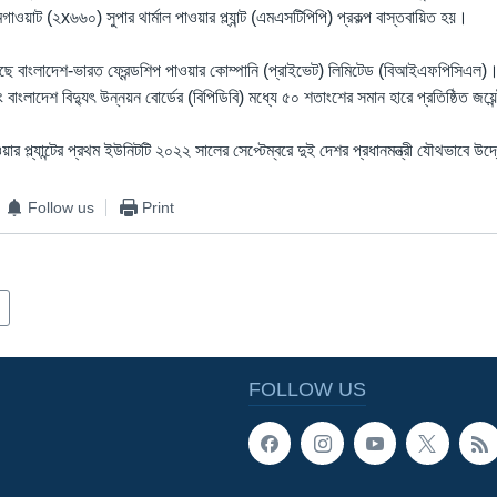
ওয়াট (২x৬৬০) সুপার থার্মাল পাওয়ার প্ল্যান্ট (এমএসটিপিপি) প্রকল্প বাস্তবায়িত হয়।
 করছে বাংলাদেশ-ভারত ফ্রেন্ডশিপ পাওয়ার কোম্পানি (প্রাইভেট) লিমিটেড (বিআইএফপিসিএল)
বাংলাদেশ বিদ্যুৎ উন্নয়ন বোর্ডের (বিপিডিবি) মধ্যে ৫০ শতাংশের সমান হারে প্রতিষ্ঠিত জয়েন
াওয়ার প্ল্যান্টের প্রথম ইউনিটটি ২০২২ সালের সেপ্টেম্বরে দুই দেশর প্রধানমন্ত্রী যৌথভাবে 
Follow us
Print
FOLLOW US