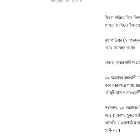
অভিযুক্ত মিয়া আরেফি
মিথ্যা পরিচয় দিয়ে বি
দেওয়া জাহিদুল ইসলাম 
বৃহস্পতিবার (২ নভেম্বর
চেয়ে আবেদন করেন।
ঢাকার মেট্রোপলিটন ম্যা
২৯ অক্টোবর রাজধানী 
করে কারাগারে পাঠানোর
চৌধুরী হাসান সারওয়ার
প্রসঙ্গত, ২৮ অক্টোবর 
পড়ে। এরপর যুক্তরাষ্ট্
আরেফি। একপর্যায়ে তাঁকে
কেউ নয়।