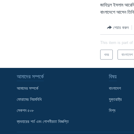
জাহিদুল ইসলাম আরেফির
বাংলাদেশে আসেন তিন
শেয়ার করুন
This item is part of
খবর
বাংলাদেশ
আমাদের সম্পর্কে
বিষয়
আমাদের সম্পর্কে
বাংলাদেশ
ফোরামের নিয়মবিধি
যুক্তরাষ্ট্র
সেকশন ৫০৮
বিশ্ব
Learning English
ব্যবহারের শর্ত এবং গোপনীয়তা বিজ্ঞপ্তি
FOLLOW US